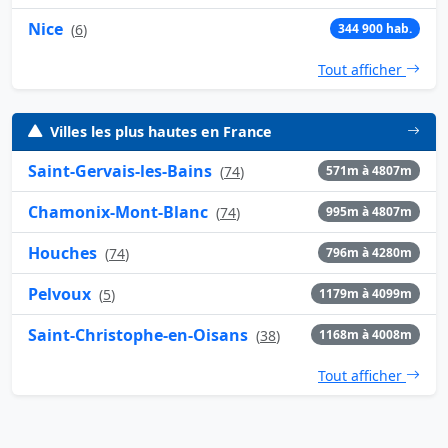
Nice
(
6
)
344 900 hab.
Tout afficher
Villes les plus hautes en France
Saint-Gervais-les-Bains
(
74
)
571m à 4807m
Chamonix-Mont-Blanc
(
74
)
995m à 4807m
Houches
(
74
)
796m à 4280m
Pelvoux
(
5
)
1179m à 4099m
Saint-Christophe-en-Oisans
(
38
)
1168m à 4008m
Tout afficher