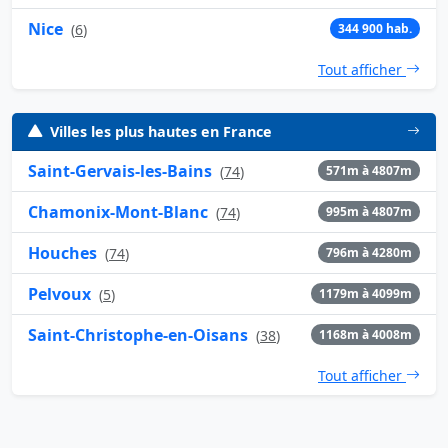
Nice
(
6
)
344 900 hab.
Tout afficher
Villes les plus hautes en France
Saint-Gervais-les-Bains
(
74
)
571m à 4807m
Chamonix-Mont-Blanc
(
74
)
995m à 4807m
Houches
(
74
)
796m à 4280m
Pelvoux
(
5
)
1179m à 4099m
Saint-Christophe-en-Oisans
(
38
)
1168m à 4008m
Tout afficher