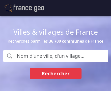
Villes & villages de France
Recherchez parmi les
36 700 communes
de France
Rechercher