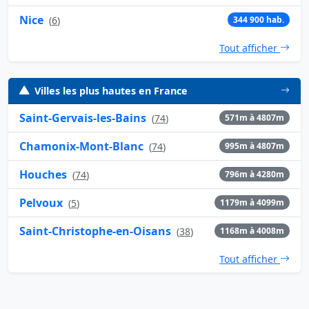
Nice
(
6
)
344 900 hab.
Tout afficher
Villes les plus hautes en France
Saint-Gervais-les-Bains
(
74
)
571m à 4807m
Chamonix-Mont-Blanc
(
74
)
995m à 4807m
Houches
(
74
)
796m à 4280m
Pelvoux
(
5
)
1179m à 4099m
Saint-Christophe-en-Oisans
(
38
)
1168m à 4008m
Tout afficher