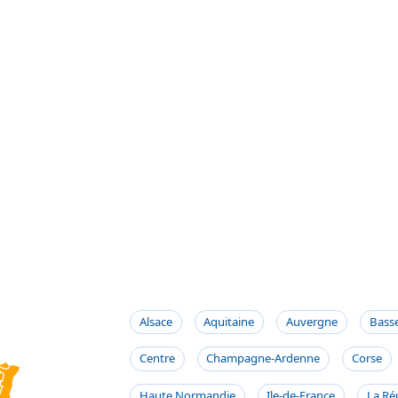
Alsace
Aquitaine
Auvergne
Bass
Centre
Champagne-Ardenne
Corse
Haute Normandie
Ile-de-France
La Ré