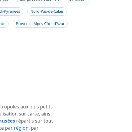
di-Pyrénées
Nord-Pas-de-Calais
nte
Provence-Alpes-Côte-d'Azur
ropoles aux plus petits
alisation sur carte, ainsi
musées
répartis sur tout
nce par
région
, par