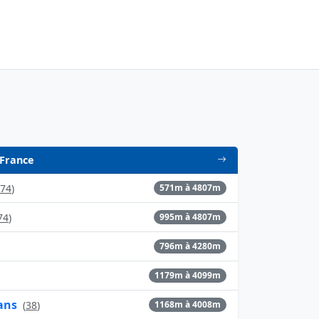
 France
74
)
571m à 4807m
74
)
995m à 4807m
796m à 4280m
1179m à 4099m
ans
(
38
)
1168m à 4008m