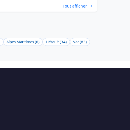
Tout afficher
)
Alpes Maritimes (6)
Hérault (34)
Var (83)