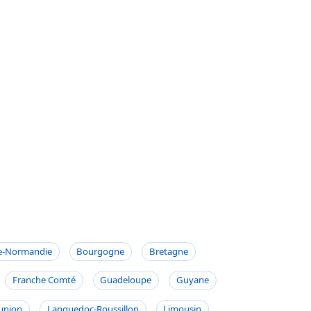
e-Normandie
Bourgogne
Bretagne
Franche Comté
Guadeloupe
Guyane
union
Languedoc-Roussillon
Limousin