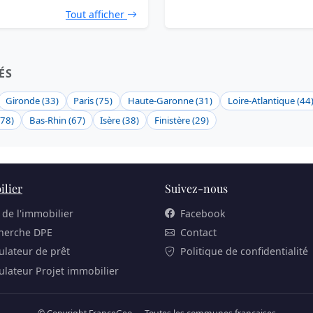
Tout afficher
ÉS
Gironde (33)
Paris (75)
Haute-Garonne (31)
Loire-Atlantique (44
(78)
Bas-Rhin (67)
Isère (38)
Finistère (29)
lier
Suivez-nous
 de l'immobilier
Facebook
herche DPE
Contact
ulateur de prêt
Politique de confidentialité
ulateur Projet immobilier