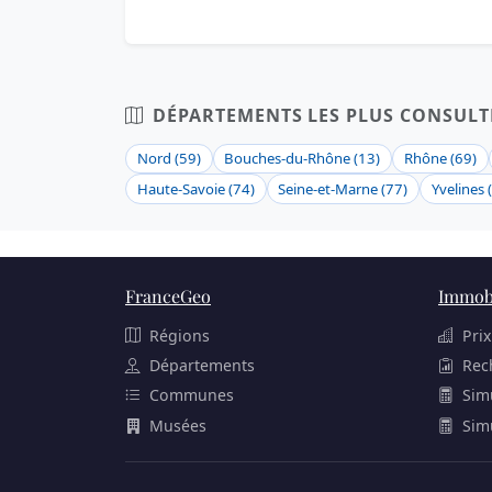
DÉPARTEMENTS LES PLUS CONSULT
Nord (59)
Bouches-du-Rhône (13)
Rhône (69)
Haute-Savoie (74)
Seine-et-Marne (77)
Yvelines 
FranceGeo
Immobi
Régions
Prix
Départements
Rec
Communes
Sim
Musées
Sim