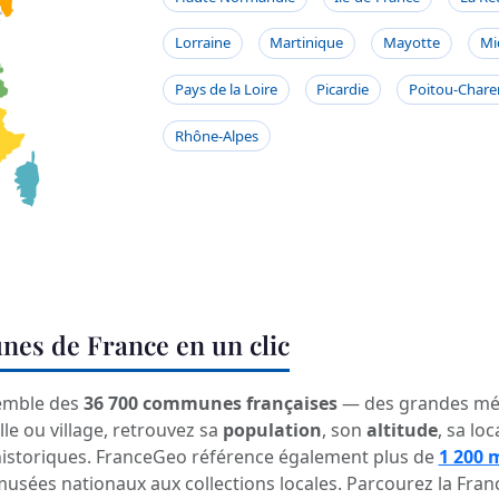
Lorraine
Martinique
Mayotte
Mi
Pays de la Loire
Picardie
Poitou-Chare
Rhône-Alpes
nes de France en un clic
emble des
36 700 communes françaises
— des grandes mét
le ou village, retrouvez sa
population
, son
altitude
, sa loc
historiques. FranceGeo référence également plus de
1 200 
 musées nationaux aux collections locales. Parcourez la Fra