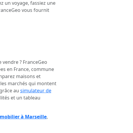
 un voyage, fassiez une
FranceGeo vous fournit
de vendre ? FranceGeo
ées en France, commune
mparez maisons et
r les marchés qui montent
 grâce au
simulateur de
ités et un tableau
mobilier à Marseille
,