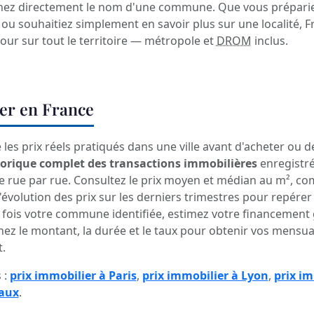
ez directement le nom d'une commune. Que vous prépariez
u souhaitiez simplement en savoir plus sur une localité, 
jour sur tout le territoire — métropole et
DROM
inclus.
ier en France
les prix réels pratiqués dans une ville avant d'acheter ou 
torique complet des transactions immobilières
enregistr
ue par rue. Consultez le prix moyen et médian au m², co
'évolution des prix sur les derniers trimestres pour repére
ne fois votre commune identifiée, estimez votre financement
nez le montant, la durée et le taux pour obtenir vos mensual
.
 :
prix immobilier à Paris
,
prix immobilier à Lyon
,
prix im
eaux
.