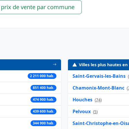
s prix de vente par commune
Villes les plus hautes en
Saint-Gervais-les-Bains
2 211 000 hab.
(
Chamonix-Mont-Blanc
851 400 hab.
(
Houches
474 900 hab.
(
74
)
Pelvoux
439 600 hab.
(
5
)
Saint-Christophe-en-Ois
344 900 hab.