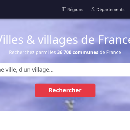
Régions
Départements
Villes & villages de Franc
Recherchez parmi les
36 700 communes
de France
Rechercher