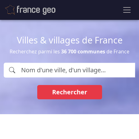
Villes & villages de France
Recherchez parmi les
36 700 communes
de France
Rechercher