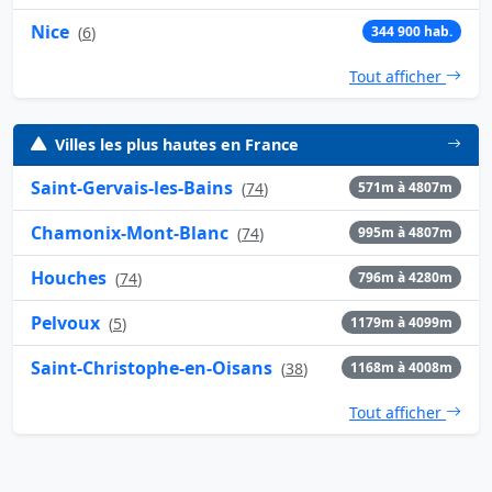
Nice
(
6
)
344 900 hab.
Tout afficher
Villes les plus hautes en France
Saint-Gervais-les-Bains
(
74
)
571m à 4807m
Chamonix-Mont-Blanc
(
74
)
995m à 4807m
Houches
(
74
)
796m à 4280m
Pelvoux
(
5
)
1179m à 4099m
Saint-Christophe-en-Oisans
(
38
)
1168m à 4008m
Tout afficher