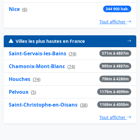
Nice
(
6
)
344 900 hab.
Tout afficher
Villes les plus hautes en France
Saint-Gervais-les-Bains
(
74
)
571m à 4807m
Chamonix-Mont-Blanc
(
74
)
995m à 4807m
Houches
(
74
)
796m à 4280m
Pelvoux
(
5
)
1179m à 4099m
Saint-Christophe-en-Oisans
(
38
)
1168m à 4008m
Tout afficher