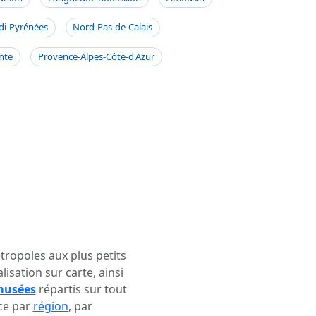
di-Pyrénées
Nord-Pas-de-Calais
nte
Provence-Alpes-Côte-d'Azur
ropoles aux plus petits
alisation sur carte, ainsi
musées
répartis sur tout
nce par
région
, par