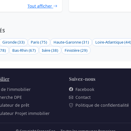
Tout afficher
ÉS
Gironde (33)
Paris (75)
Haute-Garonne (31)
Loire-Atlantique (44
(78)
Bas-Rhin (67)
Isère (38)
Finistère (29)
lier
Suivez-nous
 de l'immobilier
Facebook
herche DPE
Contact
ulateur de prêt
Politique de confidentialité
ulateur Projet immobilier