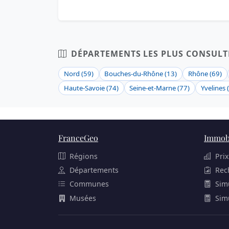
DÉPARTEMENTS LES PLUS CONSULT
Nord (59)
Bouches-du-Rhône (13)
Rhône (69)
Haute-Savoie (74)
Seine-et-Marne (77)
Yvelines 
FranceGeo
Immobi
Régions
Prix
Départements
Rec
Communes
Sim
Musées
Sim