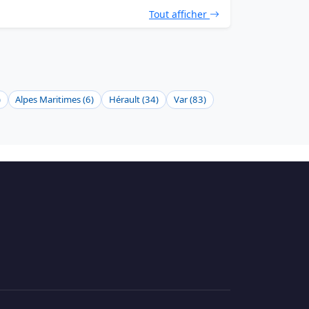
Tout afficher
)
Alpes Maritimes (6)
Hérault (34)
Var (83)