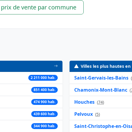
s prix de vente par commune
Villes les plus hautes en
Saint-Gervais-les-Bains
2 211 000 hab.
(
Chamonix-Mont-Blanc
851 400 hab.
(
Houches
474 900 hab.
(
74
)
Pelvoux
439 600 hab.
(
5
)
Saint-Christophe-en-Ois
344 900 hab.