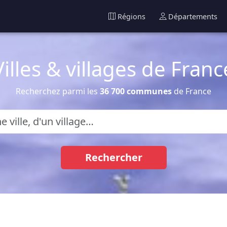
Régions
Départements
Villes & villages de Franc
Recherchez parmi les
36 700 communes
de France
Rechercher