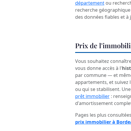
département
ou recherch
recherche géographique o
des données fiables et à 
Prix de l'immobil
Vous souhaitez connaître 
vous donne accès à l'
his
par commune — et même r
appartements, et suivez l
ou qui se stabilisent. U
prêt immobilier
: renseig
d'amortissement complet
Pages les plus consultées
prix immobilier à Bord