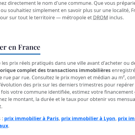
ez directement le nom d'une commune. Que vous prépariez
u souhaitiez simplement en savoir plus sur une localité, 
jour sur tout le territoire — métropole et
DROM
inclus.
ier en France
les prix réels pratiqués dans une ville avant d'acheter ou 
torique complet des transactions immobilières
enregistr
ue par rue. Consultez le prix moyen et médian au m², co
'évolution des prix sur les derniers trimestres pour repére
ne fois votre commune identifiée, estimez votre financement
nez le montant, la durée et le taux pour obtenir vos mensual
.
 :
prix immobilier à Paris
,
prix immobilier à Lyon
,
prix im
eaux
.