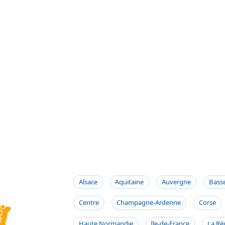
Alsace
Aquitaine
Auvergne
Bass
Centre
Champagne-Ardenne
Corse
Haute Normandie
Ile-de-France
La Ré