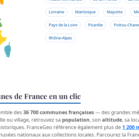
Lorraine
Martinique
Mayotte
Mi
Pays de la Loire
Picardie
Poitou-Chare
Rhône-Alpes
nes de France en un clic
emble des
36 700 communes françaises
— des grandes mét
le ou village, retrouvez sa
population
, son
altitude
, sa loc
historiques. FranceGeo référence également plus de
1 200 
 musées nationaux aux collections locales. Parcourez la Fra