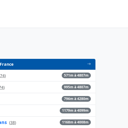
 France
74
)
571m à 4807m
74
)
995m à 4807m
796m à 4280m
1179m à 4099m
ans
(
38
)
1168m à 4008m