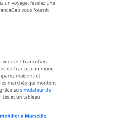
 un voyage, fassiez une
FranceGeo vous fournit
de vendre ? FranceGeo
ées en France, commune
mparez maisons et
r les marchés qui montent
 grâce au
simulateur de
ités et un tableau
mobilier à Marseille
,