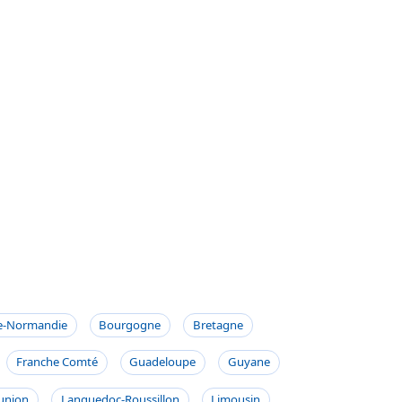
e-Normandie
Bourgogne
Bretagne
Franche Comté
Guadeloupe
Guyane
union
Languedoc-Roussillon
Limousin