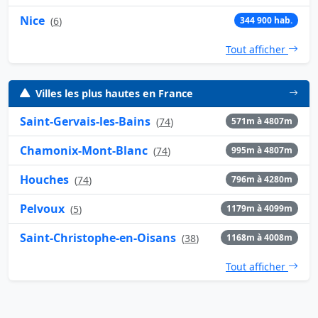
Nice
(
6
)
344 900 hab.
Tout afficher
Villes les plus hautes en France
Saint-Gervais-les-Bains
(
74
)
571m à 4807m
Chamonix-Mont-Blanc
(
74
)
995m à 4807m
Houches
(
74
)
796m à 4280m
Pelvoux
(
5
)
1179m à 4099m
Saint-Christophe-en-Oisans
(
38
)
1168m à 4008m
Tout afficher