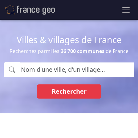
Villes & villages de France
Recherchez parmi les
36 700 communes
de France
Rechercher