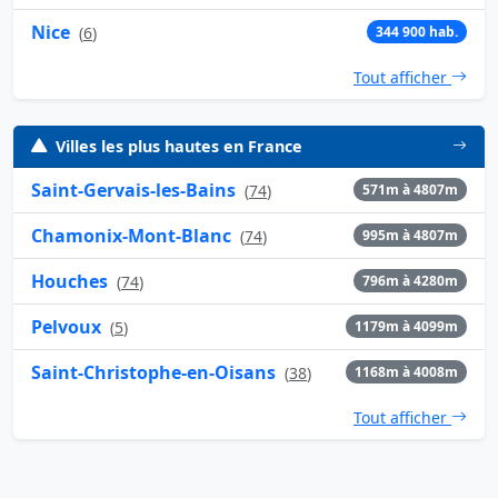
Nice
(
6
)
344 900 hab.
Tout afficher
Villes les plus hautes en France
Saint-Gervais-les-Bains
(
74
)
571m à 4807m
Chamonix-Mont-Blanc
(
74
)
995m à 4807m
Houches
(
74
)
796m à 4280m
Pelvoux
(
5
)
1179m à 4099m
Saint-Christophe-en-Oisans
(
38
)
1168m à 4008m
Tout afficher