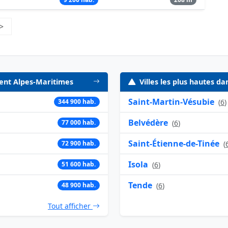
 9
>
Page suivante
ment Alpes-Maritimes
Villes les plus hautes 
Saint-Martin-Vésubie
344 900 hab.
(
6
)
Belvédère
77 000 hab.
(
6
)
Saint-Étienne-de-Tinée
72 900 hab.
(
Isola
51 600 hab.
(
6
)
Tende
48 900 hab.
(
6
)
Tout afficher