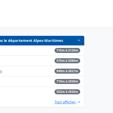
dans le département Alpes-Maritimes
715m à 3120m
575m à 3080m
6
)
949m à 3027m
719m à 2930m
552m à 2920m
Tout afficher