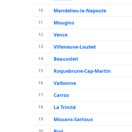
10
Mandelieu-la-Napoule
11
Mougins
12
Vence
13
Villeneuve-Loubet
14
Beausoleil
15
Roquebrune-Cap-Martin
16
Valbonne
17
Carros
18
La Trinité
19
Mouans-Sartoux
20
Biot