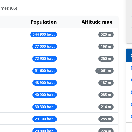
imes (06)
Population
Altitude max.
344 900 hab.
520 m
77 000 hab.
163 m
72 900 hab.
260 m
51 600 hab.
1 061 m
48 900 hab.
187 m
40 900 hab.
285 m
30 300 hab.
214 m
29 100 hab.
285 m
28 800 hab.
774 m