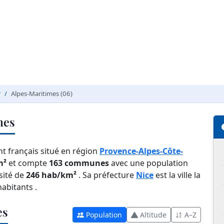
r
Alpes-Maritimes (06)
mes
t français situé en région
Provence-Alpes-Côte-
m²
et compte
163 communes
avec une population
sité de
246 hab/km²
. Sa préfecture
Nice
est la ville la
abitants .
es
Population
Altitude
A–Z