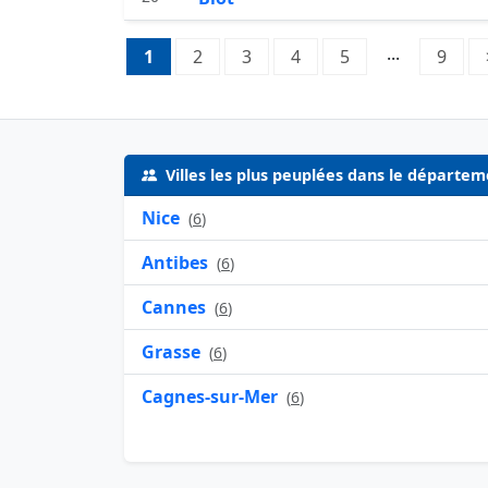
Pagination:
...
1
Page 1
2
Page 2
3
Page 3
4
Page 4
5
Page 5
9
Page
Villes les plus peuplées dans le départe
Nice
(
6
)
Antibes
(
6
)
Cannes
(
6
)
Grasse
(
6
)
Cagnes-sur-Mer
(
6
)