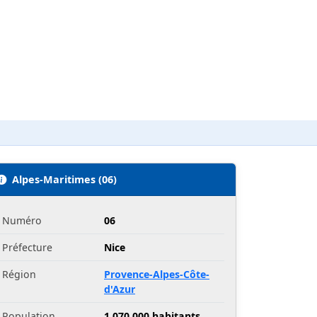
Alpes-Maritimes (06)
Numéro
06
Préfecture
Nice
Région
Provence-Alpes-Côte-
d'Azur
Population
1 070 000 habitants