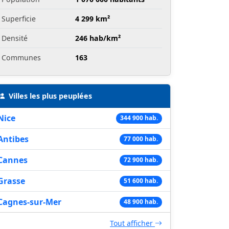
Superficie
4 299 km²
Densité
246 hab/km²
Communes
163
Villes les plus peuplées
Nice
344 900 hab.
Antibes
77 000 hab.
Cannes
72 900 hab.
Grasse
51 600 hab.
Cagnes-sur-Mer
48 900 hab.
Tout afficher