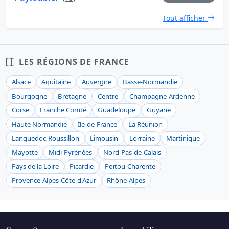
Tout afficher
LES RÉGIONS DE FRANCE
Alsace
Aquitaine
Auvergne
Basse-Normandie
Bourgogne
Bretagne
Centre
Champagne-Ardenne
Corse
Franche Comté
Guadeloupe
Guyane
Haute Normandie
Ile-de-France
La Réunion
Languedoc-Roussillon
Limousin
Lorraine
Martinique
Mayotte
Midi-Pyrénées
Nord-Pas-de-Calais
Pays de la Loire
Picardie
Poitou-Charente
Provence-Alpes-Côte-d'Azur
Rhône-Alpes