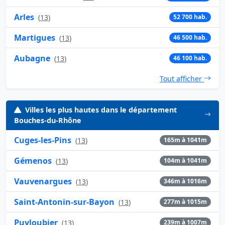
Arles
(
13
)
52 700 hab.
Martigues
(
13
)
46 500 hab.
Aubagne
(
13
)
46 100 hab.
Tout afficher
Villes les plus hautes dans le département
Bouches-du-Rhône
Cuges-les-Pins
(
13
)
165m à 1041m
Gémenos
(
13
)
104m à 1041m
Vauvenargues
(
13
)
346m à 1016m
Saint-Antonin-sur-Bayon
(
13
)
277m à 1015m
Puyloubier
(
13
)
239m à 1007m