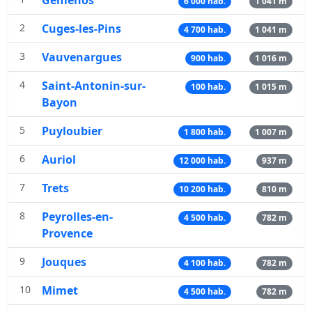
6 000 hab.
1 041 m
2
Cuges-les-Pins
4 700 hab.
1 041 m
3
Vauvenargues
900 hab.
1 016 m
4
Saint-Antonin-sur-
100 hab.
1 015 m
Bayon
5
Puyloubier
1 800 hab.
1 007 m
6
Auriol
12 000 hab.
937 m
7
Trets
10 200 hab.
810 m
8
Peyrolles-en-
4 500 hab.
782 m
Provence
9
Jouques
4 100 hab.
782 m
10
Mimet
4 500 hab.
782 m