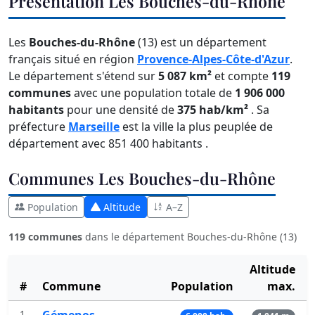
Présentation Les Bouches-du-Rhône
Les
Bouches-du-Rhône
(13) est un département
français situé en région
Provence-Alpes-Côte-d'Azur
.
Le département s'étend sur
5 087 km²
et compte
119
communes
avec une population totale de
1 906 000
habitants
pour une densité de
375 hab/km²
. Sa
préfecture
Marseille
est la ville la plus peuplée de
département avec 851 400 habitants .
Communes Les Bouches-du-Rhône
Population
Altitude
A–Z
119 communes
dans le département Bouches-du-Rhône (13)
Altitude
#
Commune
Population
max.
1
Gémenos