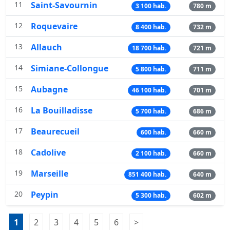
11
Saint-Savournin
3 100 hab.
780 m
12
Roquevaire
8 400 hab.
732 m
13
Allauch
18 700 hab.
721 m
14
Simiane-Collongue
5 800 hab.
711 m
15
Aubagne
46 100 hab.
701 m
16
La Bouilladisse
5 700 hab.
686 m
17
Beaurecueil
600 hab.
660 m
18
Cadolive
2 100 hab.
660 m
19
Marseille
851 400 hab.
640 m
20
Peypin
5 300 hab.
602 m
Pagination:
1
Page 1
2
Page 2
3
Page 3
4
Page 4
5
Page 5
6
Page 6
>
Page suivante