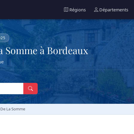
Régions
Départements
025
La Somme à Bordeaux
ue
 De La Somme