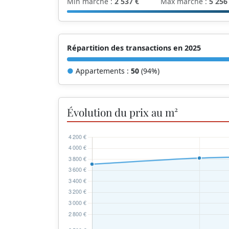
Min marché :
2 537 €
Max marché :
5 256
Répartition des transactions en 2025
●
Appartements :
50
(94%)
Évolution du prix au m²