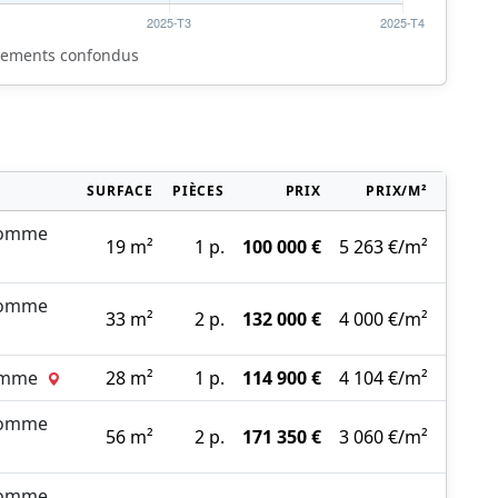
rtements confondus
SURFACE
PIÈCES
PRIX
PRIX/M²
Somme
19 m²
1 p.
100 000 €
5 263 €/m²
Somme
33 m²
2 p.
132 000 €
4 000 €/m²
Somme
28 m²
1 p.
114 900 €
4 104 €/m²
Somme
56 m²
2 p.
171 350 €
3 060 €/m²
Somme