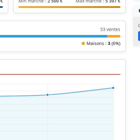
 €
Min marché :
2 500 €
Max marché :
5 397 €
53 ventes
●
Maisons :
3
(6%)