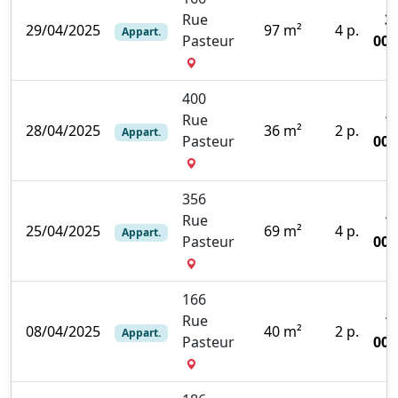
Rue
3
29/04/2025
97 m²
4 p.
Appart.
Pasteur
000
400
Rue
1
28/04/2025
36 m²
2 p.
Appart.
Pasteur
000
356
Rue
1
25/04/2025
69 m²
4 p.
Appart.
Pasteur
000
166
Rue
1
08/04/2025
40 m²
2 p.
Appart.
Pasteur
000