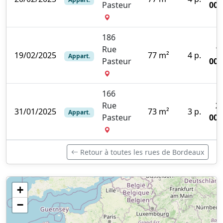
Pasteur
000
186
Rue
1
19/02/2025
77 m²
4 p.
Appart.
Pasteur
000
166
Rue
2
31/01/2025
73 m²
3 p.
Appart.
Pasteur
000
Retour à toutes les rues de Bordeaux
+
−