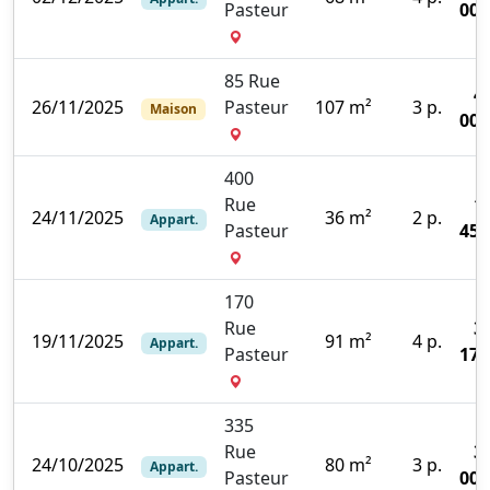
Pasteur
000
85 Rue
4
26/11/2025
Pasteur
107 m²
3 p.
Maison
000
400
Rue
1
24/11/2025
36 m²
2 p.
Appart.
Pasteur
450
170
Rue
3
19/11/2025
91 m²
4 p.
Appart.
Pasteur
170
335
Rue
3
24/10/2025
80 m²
3 p.
Appart.
Pasteur
000