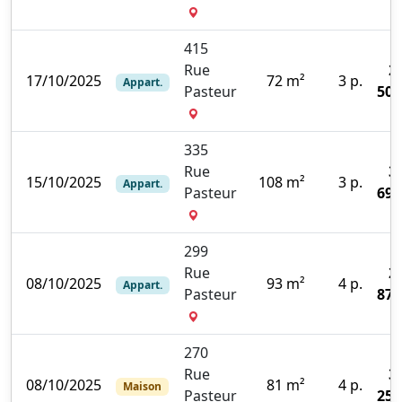
415
Rue
2
17/10/2025
72 m²
3 p.
Appart.
Pasteur
500
335
Rue
3
15/10/2025
108 m²
3 p.
Appart.
Pasteur
690
299
Rue
2
08/10/2025
93 m²
4 p.
Appart.
Pasteur
870
270
Rue
3
08/10/2025
81 m²
4 p.
Maison
Pasteur
250