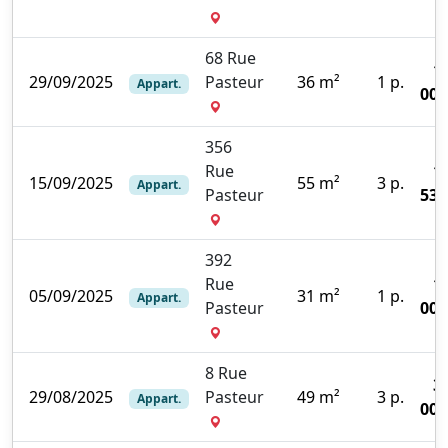
68 Rue
1
29/09/2025
Pasteur
36 m²
1 p.
Appart.
000
356
Rue
1
15/09/2025
55 m²
3 p.
Appart.
Pasteur
536
392
Rue
1
05/09/2025
31 m²
1 p.
Appart.
Pasteur
000
8 Rue
3
29/08/2025
Pasteur
49 m²
3 p.
Appart.
000