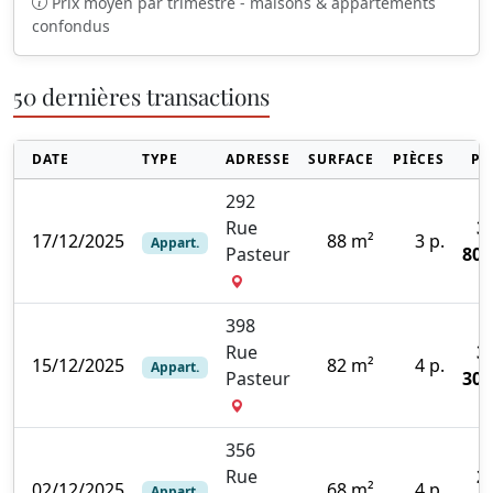
Prix moyen par trimestre - maisons & appartements
confondus
50 dernières transactions
DATE
TYPE
ADRESSE
SURFACE
PIÈCES
PR
292
Rue
3
17/12/2025
88 m²
3 p.
Appart.
Pasteur
800
398
Rue
3
15/12/2025
82 m²
4 p.
Appart.
Pasteur
300
356
Rue
2
02/12/2025
68 m²
4 p.
Appart.