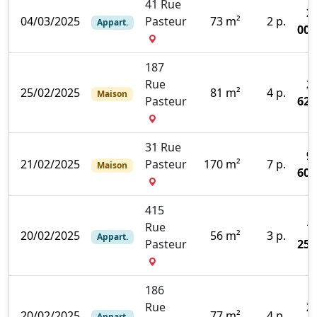
41 Rue
2
04/03/2025
Pasteur
73 m²
2 p.
Appart.
000
187
Rue
2
25/02/2025
81 m²
4 p.
Maison
Pasteur
620
31 Rue
9
21/02/2025
Pasteur
170 m²
7 p.
Maison
600
415
Rue
1
20/02/2025
56 m²
3 p.
Appart.
Pasteur
250
186
Rue
2
20/02/2025
77 m²
4 p.
Appart.