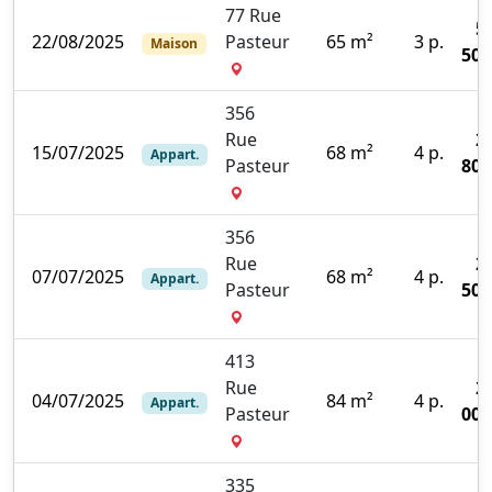
77 Rue
5
22/08/2025
Pasteur
65 m²
3 p.
Maison
509
356
Rue
2
15/07/2025
68 m²
4 p.
Appart.
Pasteur
800
356
Rue
2
07/07/2025
68 m²
4 p.
Appart.
Pasteur
500
413
Rue
2
04/07/2025
84 m²
4 p.
Appart.
Pasteur
000
335