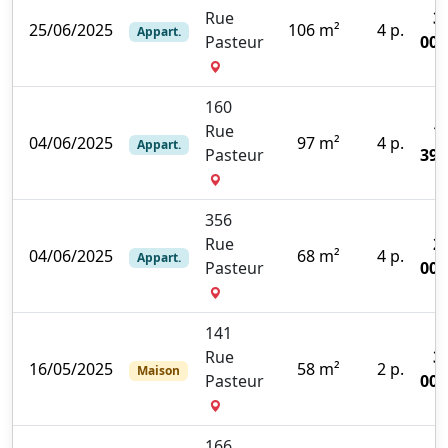
Rue
3
25/06/2025
106 m²
4 p.
Appart.
Pasteur
000
160
Rue
1
04/06/2025
97 m²
4 p.
Appart.
Pasteur
396
356
Rue
2
04/06/2025
68 m²
4 p.
Appart.
Pasteur
000
141
Rue
3
16/05/2025
58 m²
2 p.
Maison
Pasteur
000
166