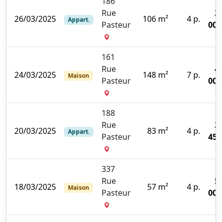
186
Rue
3
26/03/2025
106 m²
4 p.
Appart.
Pasteur
000
161
Rue
4
24/03/2025
148 m²
7 p.
Maison
Pasteur
000
188
Rue
3
20/03/2025
83 m²
4 p.
Appart.
Pasteur
450
337
Rue
5
18/03/2025
57 m²
4 p.
Maison
Pasteur
000