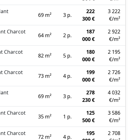
ant
222
3 222
69 m²
3 p.
300 €
€/m²
nt Charcot
187
2 922
64 m²
2 p.
000 €
€/m²
t Charcot
180
2 195
82 m²
5 p.
000 €
€/m²
t Charcot
199
2 726
73 m²
4 p.
000 €
€/m²
ant
278
4 032
69 m²
3 p.
230 €
€/m²
nt Charcot
125
3 586
35 m²
1 p.
500 €
€/m²
nt Charcot
195
2 708
72 m²
4 p.