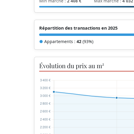
Min marché :
2 408 €
Max marché :
4 032
Répartition des transactions en 2025
●
Appartements :
42
(93%)
Évolution du prix au m²