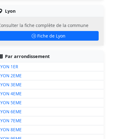
Lyon
Consulter la fiche complète de la commune
Fiche de Lyon
Par arrondissement
LYON 1ER
LYON 2EME
LYON 3EME
LYON 4EME
LYON 5EME
LYON 6EME
LYON 7EME
LYON 8EME
LYON 9EME