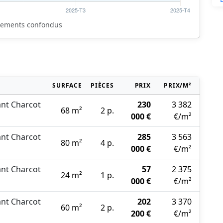
rtements confondus
SURFACE
PIÈCES
PRIX
PRIX/M²
nt Charcot
230
3 382
68 m²
2 p.
000 €
€/m²
nt Charcot
285
3 563
80 m²
4 p.
000 €
€/m²
nt Charcot
57
2 375
24 m²
1 p.
000 €
€/m²
nt Charcot
202
3 370
60 m²
2 p.
200 €
€/m²