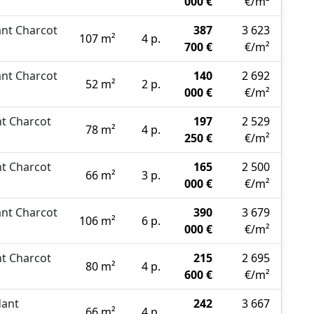
000 €
€/m²
nt Charcot
387
3 623
107 m²
4 p.
700 €
€/m²
nt Charcot
140
2 692
52 m²
2 p.
000 €
€/m²
t Charcot
197
2 529
78 m²
4 p.
250 €
€/m²
t Charcot
165
2 500
66 m²
3 p.
000 €
€/m²
nt Charcot
390
3 679
106 m²
6 p.
000 €
€/m²
t Charcot
215
2 695
80 m²
4 p.
600 €
€/m²
ant
242
3 667
66 m²
4 p.