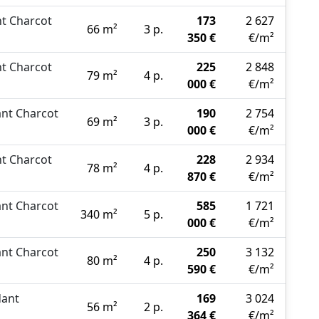
t Charcot
173
2 627
66 m²
3 p.
350 €
€/m²
t Charcot
225
2 848
79 m²
4 p.
000 €
€/m²
nt Charcot
190
2 754
69 m²
3 p.
000 €
€/m²
t Charcot
228
2 934
78 m²
4 p.
870 €
€/m²
nt Charcot
585
1 721
340 m²
5 p.
000 €
€/m²
nt Charcot
250
3 132
80 m²
4 p.
590 €
€/m²
ant
169
3 024
56 m²
2 p.
364 €
€/m²