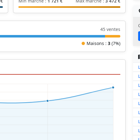
 €
Min marché :
1 721 €
Max marché :
3 472 €
45 ventes
●
Maisons :
3
(7%)