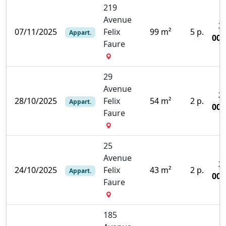
219
Avenue
3
07/11/2025
Felix
99 m²
5 p.
Appart.
000
Faure
29
Avenue
2
28/10/2025
Felix
54 m²
2 p.
Appart.
000
Faure
25
Avenue
2
24/10/2025
Felix
43 m²
2 p.
Appart.
000
Faure
185