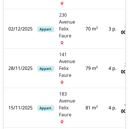
230
Avenue
2
02/12/2025
Felix
70 m²
3 p.
Appart.
000
Faure
141
Avenue
3
28/11/2025
Felix
79 m²
4 p.
Appart.
000
Faure
183
Avenue
4
15/11/2025
Felix
81 m²
4 p.
Appart.
000
Faure