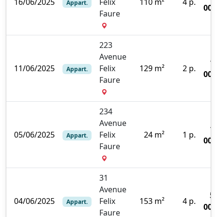
16/06/2025
Felix
110 m²
4 p.
Appart.
000
Faure
223
Avenue
1
11/06/2025
Felix
129 m²
2 p.
Appart.
000
Faure
234
Avenue
1
05/06/2025
Felix
24 m²
1 p.
Appart.
000
Faure
31
Avenue
5
04/06/2025
Felix
153 m²
4 p.
Appart.
000
Faure