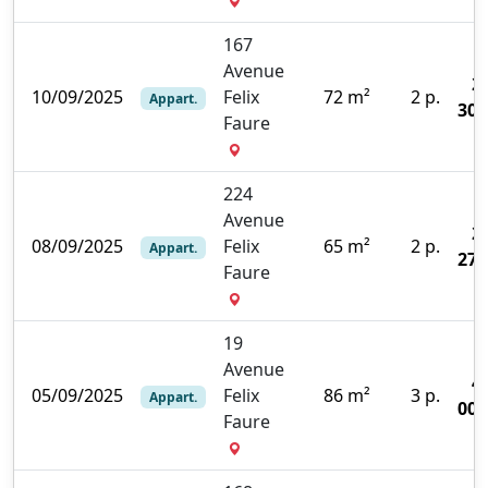
167
Avenue
2
10/09/2025
Felix
72 m²
2 p.
Appart.
300
Faure
224
Avenue
2
08/09/2025
Felix
65 m²
2 p.
Appart.
278
Faure
19
Avenue
4
05/09/2025
Felix
86 m²
3 p.
Appart.
000
Faure