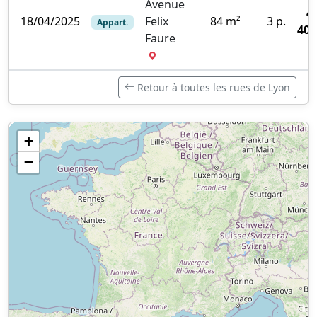
Avenue
4
18/04/2025
Felix
84 m²
3 p.
Appart.
400
Faure
Retour à toutes les rues de Lyon
+
−