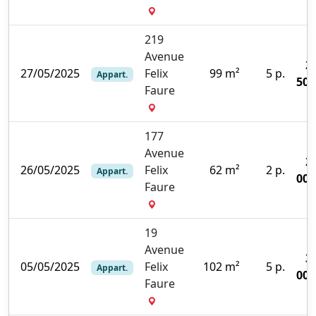
219
Avenue
2
27/05/2025
Felix
99 m²
5 p.
Appart.
500
Faure
177
Avenue
2
26/05/2025
Felix
62 m²
2 p.
Appart.
000
Faure
19
Avenue
3
05/05/2025
Felix
102 m²
5 p.
Appart.
000
Faure