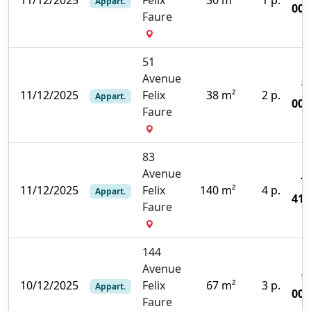
Appart.
000
Faure
51
Avenue
1
11/12/2025
Felix
38 m²
2 p.
Appart.
000
Faure
83
Avenue
7
11/12/2025
Felix
140 m²
4 p.
Appart.
418
Faure
144
Avenue
1
10/12/2025
Felix
67 m²
3 p.
Appart.
000
Faure