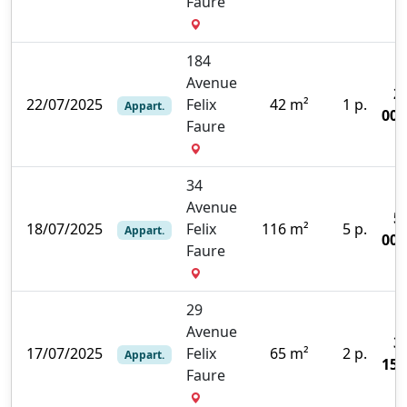
Faure
184
Avenue
2
22/07/2025
Felix
42 m²
1 p.
Appart.
000
Faure
34
Avenue
5
18/07/2025
Felix
116 m²
5 p.
Appart.
000
Faure
29
Avenue
3
17/07/2025
Felix
65 m²
2 p.
Appart.
150
Faure