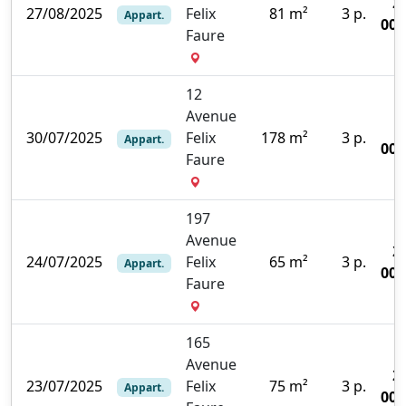
2
27/08/2025
Felix
81 m²
3 p.
Appart.
000
Faure
12
Avenue
30/07/2025
Felix
178 m²
3 p.
Appart.
000
Faure
197
Avenue
2
24/07/2025
Felix
65 m²
3 p.
Appart.
000
Faure
165
Avenue
2
23/07/2025
Felix
75 m²
3 p.
Appart.
000