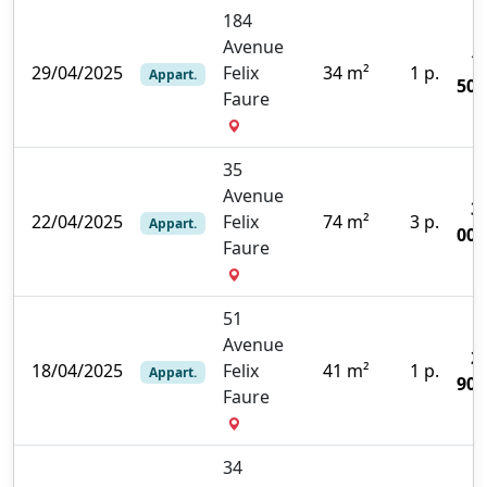
184
Avenue
1
29/04/2025
Felix
34 m²
1 p.
Appart.
500
Faure
35
Avenue
3
22/04/2025
Felix
74 m²
3 p.
Appart.
000
Faure
51
Avenue
2
18/04/2025
Felix
41 m²
1 p.
Appart.
900
Faure
34