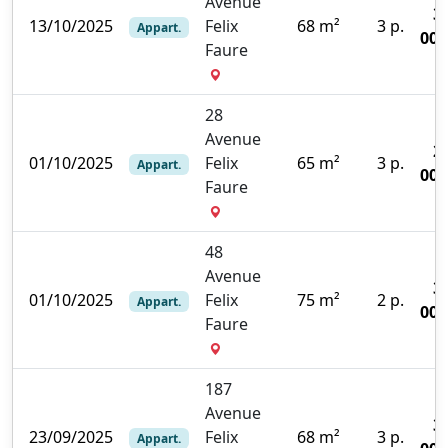
Avenue
3
13/10/2025
Felix
68 m²
3 p.
Appart.
000
Faure
28
Avenue
2
01/10/2025
Felix
65 m²
3 p.
Appart.
000
Faure
48
Avenue
3
01/10/2025
Felix
75 m²
2 p.
Appart.
000
Faure
187
Avenue
3
23/09/2025
Felix
68 m²
3 p.
Appart.