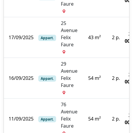
000
Faure
25
Avenue
2
17/09/2025
Felix
43 m²
2 p.
Appart.
000
Faure
29
Avenue
2
16/09/2025
Felix
54 m²
2 p.
Appart.
000
Faure
76
Avenue
2
11/09/2025
Felix
54 m²
2 p.
Appart.
000
Faure