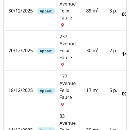
Avenue
4
30/12/2025
Felix
89 m²
3 p.
Appart.
000
Faure
237
Avenue
1
20/12/2025
Felix
30 m²
2 p.
Appart.
143
Faure
177
Avenue
5
18/12/2025
Felix
117 m²
5 p.
Appart.
000
Faure
83
Avenue
1
11/12/2025
Felix
30 m²
1 p.