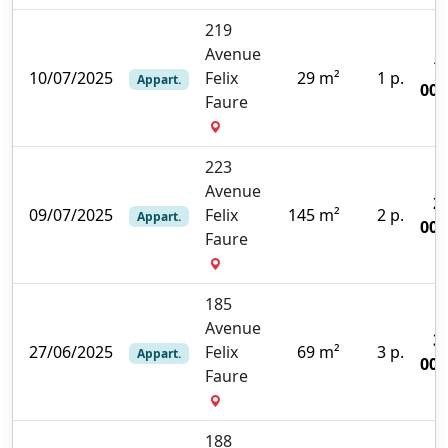
219
Avenue
1
10/07/2025
Felix
29 m²
1 p.
Appart.
000
Faure
223
Avenue
2
09/07/2025
Felix
145 m²
2 p.
Appart.
000
Faure
185
Avenue
3
27/06/2025
Felix
69 m²
3 p.
Appart.
000
Faure
188