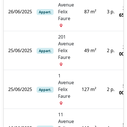
Avenue
3
26/06/2025
Felix
87 m²
3 p.
Appart.
650
Faure
201
Avenue
2
25/06/2025
Felix
49 m²
2 p.
Appart.
000
Faure
1
Avenue
5
25/06/2025
Felix
127 m²
2 p.
Appart.
000
Faure
11
Avenue
5