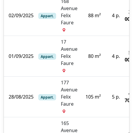
168
Avenue
3
02/09/2025
Felix
88 m²
4 p.
Appart.
000
Faure
17
Avenue
5
01/09/2025
Felix
80 m²
4 p.
Appart.
000
Faure
177
Avenue
4
28/08/2025
Felix
105 m²
5 p.
Appart.
700
Faure
165
Avenue