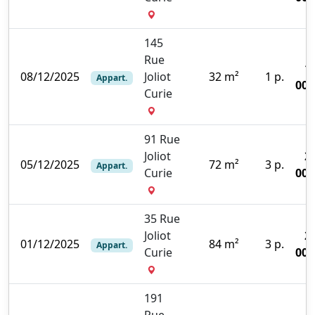
145
Rue
1
08/12/2025
Joliot
32 m²
1 p.
Appart.
000
Curie
91 Rue
Joliot
2
05/12/2025
72 m²
3 p.
Appart.
Curie
000
35 Rue
Joliot
2
01/12/2025
84 m²
3 p.
Appart.
Curie
000
191
Rue