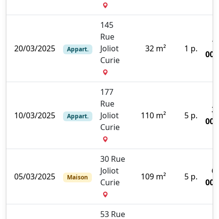
145
Rue
1
20/03/2025
Joliot
32 m²
1 p.
Appart.
000
Curie
177
Rue
3
10/03/2025
Joliot
110 m²
5 p.
Appart.
000
Curie
30 Rue
Joliot
6
05/03/2025
109 m²
5 p.
Maison
Curie
000
53 Rue