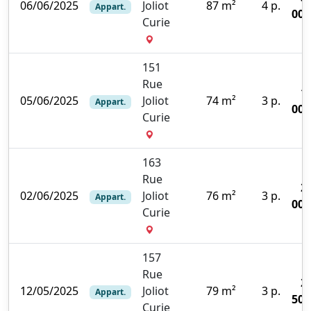
06/06/2025
Joliot
87 m²
4 p.
Appart.
000
Curie
151
Rue
1
05/06/2025
Joliot
74 m²
3 p.
Appart.
000
Curie
163
Rue
2
02/06/2025
Joliot
76 m²
3 p.
Appart.
000
Curie
157
Rue
2
12/05/2025
Joliot
79 m²
3 p.
Appart.
500
Curie