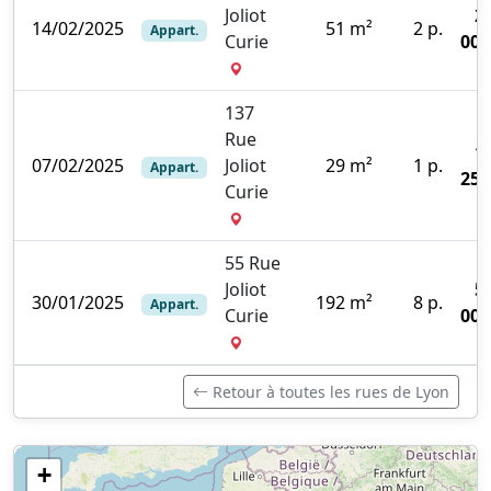
Joliot
2
14/02/2025
51 m²
2 p.
Appart.
Curie
000
137
Rue
1
07/02/2025
Joliot
29 m²
1 p.
Appart.
250
Curie
55 Rue
Joliot
5
30/01/2025
192 m²
8 p.
Appart.
Curie
000
Retour à toutes les rues de Lyon
+