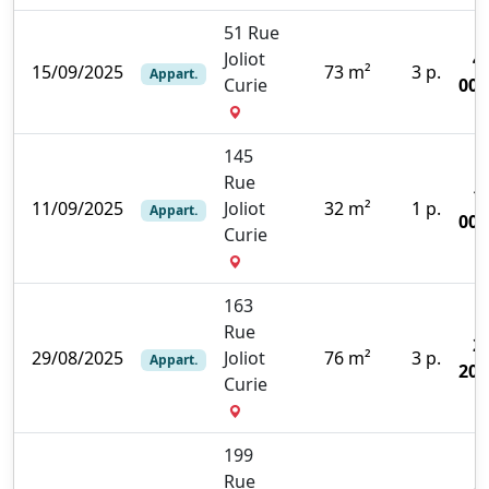
51 Rue
Joliot
4
15/09/2025
73 m²
3 p.
Appart.
Curie
000
145
Rue
1
11/09/2025
Joliot
32 m²
1 p.
Appart.
000
Curie
163
Rue
2
29/08/2025
Joliot
76 m²
3 p.
Appart.
200
Curie
199
Rue