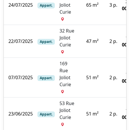
2
24/07/2025
Joliot
65 m²
3 p.
Appart.
000
Curie
32 Rue
Joliot
1
22/07/2025
47 m²
2 p.
Appart.
Curie
000
169
Rue
1
07/07/2025
Joliot
51 m²
2 p.
Appart.
000
Curie
53 Rue
Joliot
1
23/06/2025
51 m²
2 p.
Appart.
Curie
000