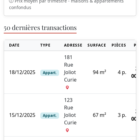
Prix moyen par trimestre - maisons & appartements
confondus
50 dernières transactions
DATE
TYPE
ADRESSE
SURFACE
PIÈCES
PR
181
Rue
2
18/12/2025
Joliot
94 m²
4 p.
Appart.
000
Curie
123
Rue
2
15/12/2025
Joliot
67 m²
3 p.
Appart.
000
Curie