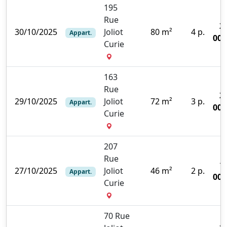
195
Rue
2
30/10/2025
Joliot
80 m²
4 p.
Appart.
000
Curie
163
Rue
2
29/10/2025
Joliot
72 m²
3 p.
Appart.
000
Curie
207
Rue
1
27/10/2025
Joliot
46 m²
2 p.
Appart.
000
Curie
70 Rue