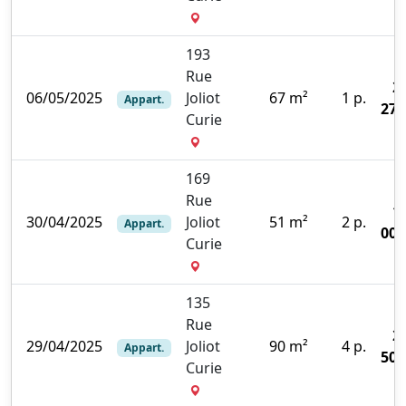
193
Rue
2
06/05/2025
Joliot
67 m²
1 p.
Appart.
270
Curie
169
Rue
1
30/04/2025
Joliot
51 m²
2 p.
Appart.
000
Curie
135
Rue
2
29/04/2025
Joliot
90 m²
4 p.
Appart.
500
Curie