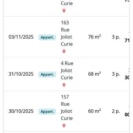
Curie
163
Rue
1
03/11/2025
Joliot
76 m²
3 p.
Appart.
710
Curie
4 Rue
Joliot
3
31/10/2025
68 m²
3 p.
Appart.
Curie
300
157
Rue
1
30/10/2025
Joliot
60 m²
2 p.
Appart.
000
Curie