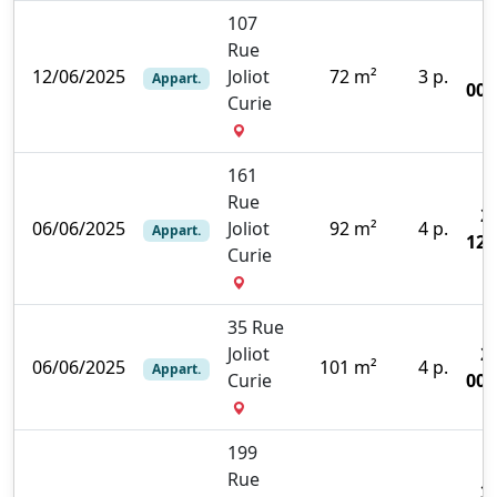
107
Rue
12/06/2025
Joliot
72 m²
3 p.
Appart.
000
Curie
161
Rue
2
06/06/2025
Joliot
92 m²
4 p.
Appart.
120
Curie
35 Rue
Joliot
2
06/06/2025
101 m²
4 p.
Appart.
Curie
000
199
Rue
3