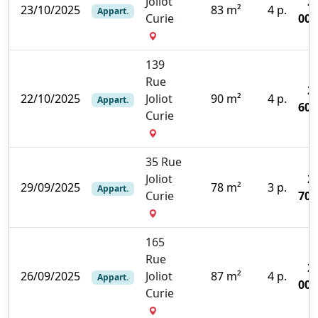
Joliot
2
23/10/2025
83 m²
4 p.
Appart.
Curie
000
139
Rue
2
22/10/2025
Joliot
90 m²
4 p.
Appart.
600
Curie
35 Rue
Joliot
2
29/09/2025
78 m²
3 p.
Appart.
Curie
700
165
Rue
2
26/09/2025
Joliot
87 m²
4 p.
Appart.
000
Curie