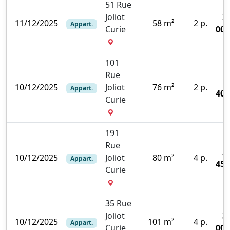
51 Rue
Joliot
2
11/12/2025
58 m²
2 p.
Appart.
Curie
000
101
Rue
1
10/12/2025
Joliot
76 m²
2 p.
Appart.
400
Curie
191
Rue
2
10/12/2025
Joliot
80 m²
4 p.
Appart.
450
Curie
35 Rue
Joliot
3
10/12/2025
101 m²
4 p.
Appart.
Curie
000