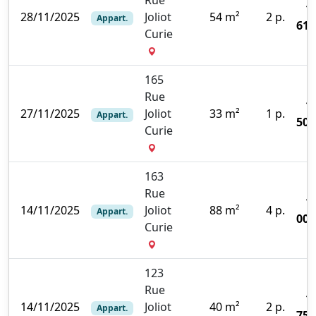
1
28/11/2025
Joliot
54 m²
2 p.
Appart.
610
Curie
165
Rue
1
27/11/2025
Joliot
33 m²
1 p.
Appart.
500
Curie
163
Rue
1
14/11/2025
Joliot
88 m²
4 p.
Appart.
000
Curie
123
Rue
1
14/11/2025
Joliot
40 m²
2 p.
Appart.
750