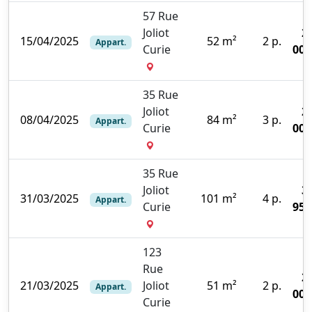
57 Rue
Joliot
2
15/04/2025
52 m²
2 p.
Appart.
Curie
000
35 Rue
Joliot
2
08/04/2025
84 m²
3 p.
Appart.
Curie
000
35 Rue
Joliot
3
31/03/2025
101 m²
4 p.
Appart.
Curie
950
123
Rue
2
21/03/2025
Joliot
51 m²
2 p.
Appart.
000
Curie