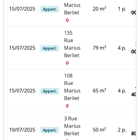
Marius
15/07/2025
20 m²
1 p.
Appart.
Berliet
000
135
Rue
3
15/07/2025
Marius
79 m²
4 p.
Appart.
000
Berliet
108
Rue
4
15/07/2025
Marius
65 m²
4 p.
Appart.
400
Berliet
3 Rue
Marius
1
10/07/2025
50 m²
2 p.
Appart.
Berliet
801