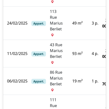
113
Rue
2
24/02/2025
Marius
49 m²
3 p.
Appart.
000
Berliet
43 Rue
Marius
2
11/02/2025
93 m²
4 p.
Appart.
Berliet
000
86 Rue
Marius
06/02/2025
19 m²
1 p.
Appart.
Berliet
700
111
Rue
1