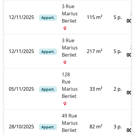
3 Rue
Marius
3
12/11/2025
115 m²
5 p.
Appart.
Berliet
000
3 Rue
Marius
3
12/11/2025
217 m²
5 p.
Appart.
Berliet
000
128
Rue
1
05/11/2025
Marius
33 m²
2 p.
Appart.
000
Berliet
49 Rue
Marius
3
28/10/2025
82 m²
3 p.
Appart.
Berliet
000