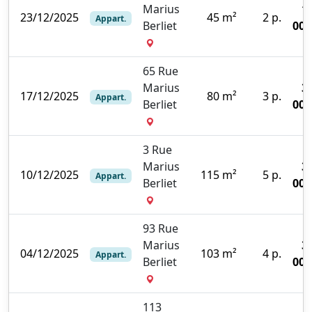
Marius
1
23/12/2025
45 m²
2 p.
Appart.
Berliet
000
65 Rue
Marius
3
17/12/2025
80 m²
3 p.
Appart.
Berliet
000
3 Rue
Marius
3
10/12/2025
115 m²
5 p.
Appart.
Berliet
000
93 Rue
Marius
3
04/12/2025
103 m²
4 p.
Appart.
Berliet
000
113