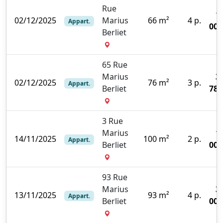
Rue
1
02/12/2025
Marius
66 m²
4 p.
Appart.
000
Berliet
65 Rue
Marius
3
02/12/2025
76 m²
3 p.
Appart.
Berliet
780
3 Rue
Marius
1
14/11/2025
100 m²
2 p.
Appart.
Berliet
000
93 Rue
Marius
3
13/11/2025
93 m²
4 p.
Appart.
Berliet
000