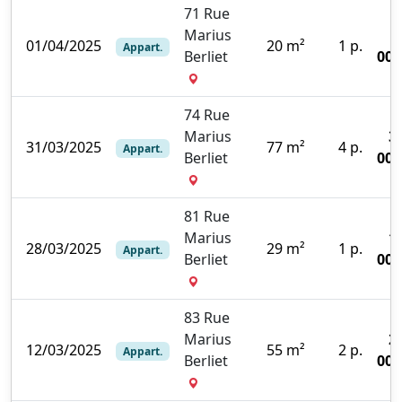
71 Rue
Marius
01/04/2025
20 m²
1 p.
Appart.
Berliet
000
74 Rue
Marius
3
31/03/2025
77 m²
4 p.
Appart.
Berliet
000
81 Rue
Marius
1
28/03/2025
29 m²
1 p.
Appart.
Berliet
000
83 Rue
Marius
2
12/03/2025
55 m²
2 p.
Appart.
Berliet
000