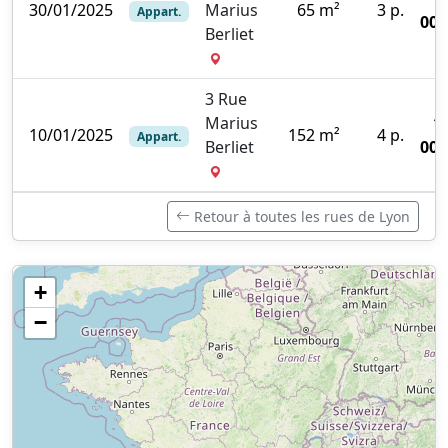
30/01/2025
Marius
65 m²
3 p.
Appart.
000
Berliet
3 Rue
Marius
1
10/01/2025
152 m²
4 p.
Appart.
Berliet
000
Retour à toutes les rues de Lyon
+
−