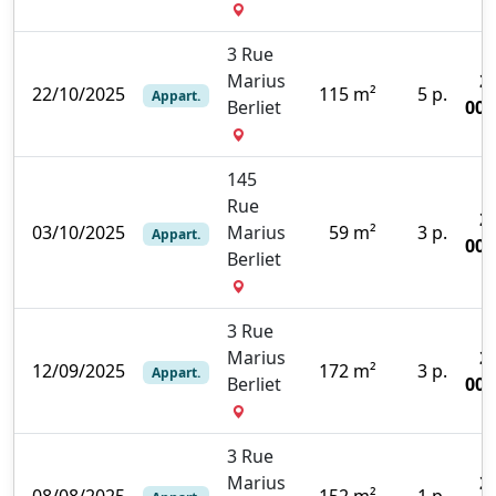
3 Rue
Marius
2
22/10/2025
115 m²
5 p.
Appart.
Berliet
000
145
Rue
2
03/10/2025
Marius
59 m²
3 p.
Appart.
000
Berliet
3 Rue
Marius
2
12/09/2025
172 m²
3 p.
Appart.
Berliet
000
3 Rue
Marius
2
08/08/2025
152 m²
1 p.