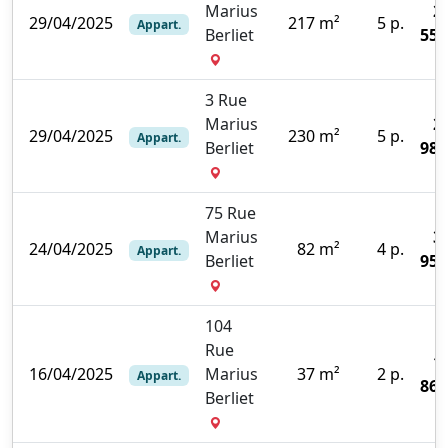
Marius
2
29/04/2025
217 m²
5 p.
Appart.
Berliet
552
3 Rue
Marius
2
29/04/2025
230 m²
5 p.
Appart.
Berliet
987
75 Rue
Marius
3
24/04/2025
82 m²
4 p.
Appart.
Berliet
950
104
Rue
1
16/04/2025
Marius
37 m²
2 p.
Appart.
865
Berliet