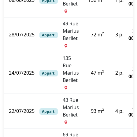
Appart.
Berliet
000
49 Rue
Marius
3
28/07/2025
72 m²
3 p.
Appart.
Berliet
000
135
Rue
2
24/07/2025
Marius
47 m²
2 p.
Appart.
000
Berliet
43 Rue
Marius
3
22/07/2025
93 m²
4 p.
Appart.
Berliet
000
69 Rue