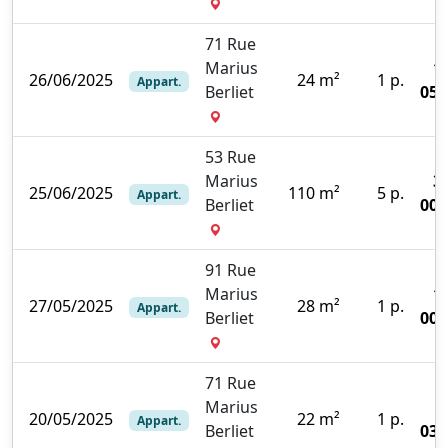
71 Rue
Marius
1
26/06/2025
24 m²
1 p.
Appart.
Berliet
050
53 Rue
Marius
3
25/06/2025
110 m²
5 p.
Appart.
Berliet
000
91 Rue
Marius
1
27/05/2025
28 m²
1 p.
Appart.
Berliet
000
71 Rue
Marius
20/05/2025
22 m²
1 p.
Appart.
Berliet
030