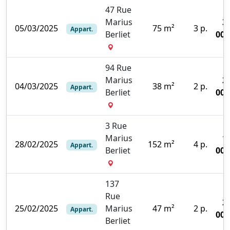
47 Rue
Marius
3
05/03/2025
75 m²
3 p.
Appart.
Berliet
000
94 Rue
Marius
2
04/03/2025
38 m²
2 p.
Appart.
Berliet
000
3 Rue
Marius
1
28/02/2025
152 m²
4 p.
Appart.
Berliet
000
137
Rue
2
25/02/2025
Marius
47 m²
2 p.
Appart.
000
Berliet