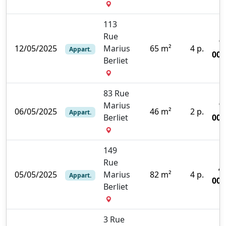
113
Rue
1
12/05/2025
Marius
65 m²
4 p.
Appart.
000
Berliet
83 Rue
Marius
1
06/05/2025
46 m²
2 p.
Appart.
Berliet
000
149
Rue
4
05/05/2025
Marius
82 m²
4 p.
Appart.
000
Berliet
3 Rue