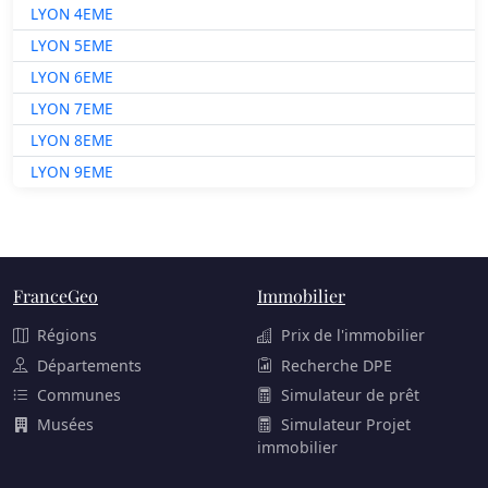
LYON 4EME
LYON 5EME
LYON 6EME
LYON 7EME
LYON 8EME
LYON 9EME
FranceGeo
Immobilier
Régions
Prix de l'immobilier
Départements
Recherche DPE
Communes
Simulateur de prêt
Musées
Simulateur Projet
immobilier