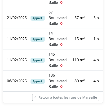
Baille
67
21/02/2025
Boulevard
57 m²
3 p.
Appart.
5
Baille
14
11/02/2025
Boulevard
15 m²
1 p.
Appart.
0
Baille
145
11/02/2025
Boulevard
110 m²
4 p.
Appart.
0
Baille
136
06/02/2025
Boulevard
80 m²
4 p.
Appart.
0
Baille
Retour à toutes les rues de Marseille