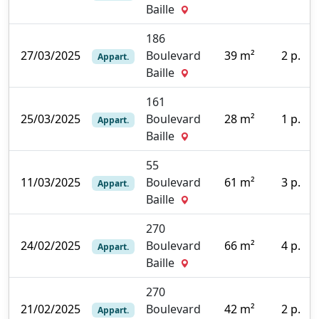
0
Baille
186
27/03/2025
Boulevard
39 m²
2 p.
Appart.
0
Baille
161
25/03/2025
Boulevard
28 m²
1 p.
Appart.
0
Baille
55
11/03/2025
Boulevard
61 m²
3 p.
Appart.
0
Baille
270
24/02/2025
Boulevard
66 m²
4 p.
Appart.
0
Baille
270
21/02/2025
Boulevard
42 m²
2 p.
Appart.
0