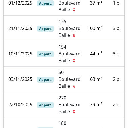
01/12/2025
Boulevard
37 m²
1 p.
Appart.
0
Baille
135
21/11/2025
Boulevard
100 m²
3 p.
Appart.
0
Baille
154
10/11/2025
Boulevard
44 m²
3 p.
Appart.
3
Baille
50
03/11/2025
Boulevard
63 m²
2 p.
Appart.
0
Baille
270
22/10/2025
Boulevard
39 m²
2 p.
Appart.
4
Baille
180