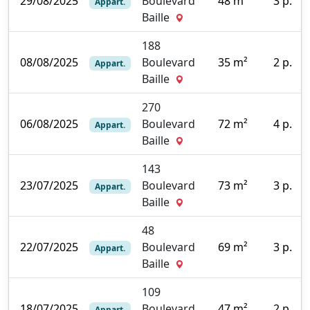
29/08/2025
Boulevard
48 m²
3 p.
Appart.
5
Baille
188
08/08/2025
Boulevard
35 m²
2 p.
Appart.
7
Baille
270
06/08/2025
Boulevard
72 m²
4 p.
Appart.
1
Baille
143
23/07/2025
Boulevard
73 m²
3 p.
Appart.
4
Baille
48
22/07/2025
Boulevard
69 m²
3 p.
Appart.
0
Baille
109
18/07/2025
Boulevard
47 m²
2 p.
Appart.