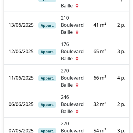
4
Baille
210
13/06/2025
Boulevard
41 m²
2 p.
Appart.
5
Baille
176
12/06/2025
Boulevard
65 m²
3 p.
Appart.
2
Baille
270
11/06/2025
Boulevard
66 m²
4 p.
Appart.
0
Baille
246
06/06/2025
Boulevard
32 m²
2 p.
Appart.
0
Baille
270
07/05/2025
Boulevard
54 m²
3 p.
Appart.