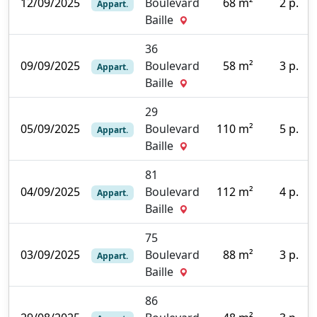
12/09/2025
Boulevard
68 m²
2 p.
Appart.
0
Baille
36
09/09/2025
Boulevard
58 m²
3 p.
Appart.
0
Baille
29
05/09/2025
Boulevard
110 m²
5 p.
Appart.
0
Baille
81
04/09/2025
Boulevard
112 m²
4 p.
Appart.
1
Baille
75
03/09/2025
Boulevard
88 m²
3 p.
Appart.
0
Baille
86