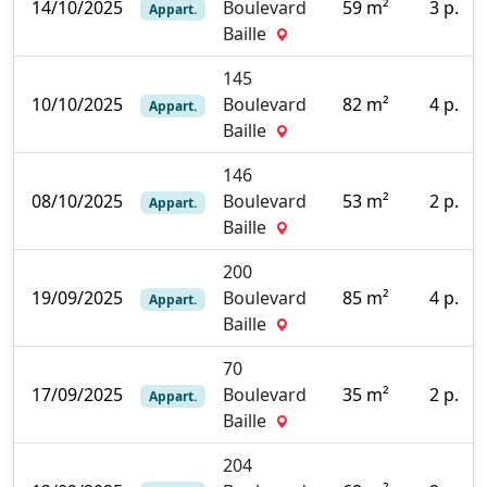
14/10/2025
Boulevard
59 m²
3 p.
Appart.
0
Baille
145
10/10/2025
Boulevard
82 m²
4 p.
Appart.
1
Baille
146
08/10/2025
Boulevard
53 m²
2 p.
Appart.
5
Baille
200
19/09/2025
Boulevard
85 m²
4 p.
Appart.
0
Baille
70
17/09/2025
Boulevard
35 m²
2 p.
Appart.
0
Baille
204