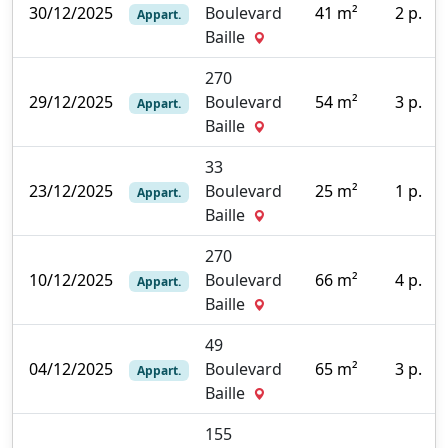
30/12/2025
Boulevard
41 m²
2 p.
Appart.
0
Baille
270
29/12/2025
Boulevard
54 m²
3 p.
Appart.
0
Baille
33
23/12/2025
Boulevard
25 m²
1 p.
Appart.
1
Baille
270
10/12/2025
Boulevard
66 m²
4 p.
Appart.
0
Baille
49
04/12/2025
Boulevard
65 m²
3 p.
Appart.
0
Baille
155