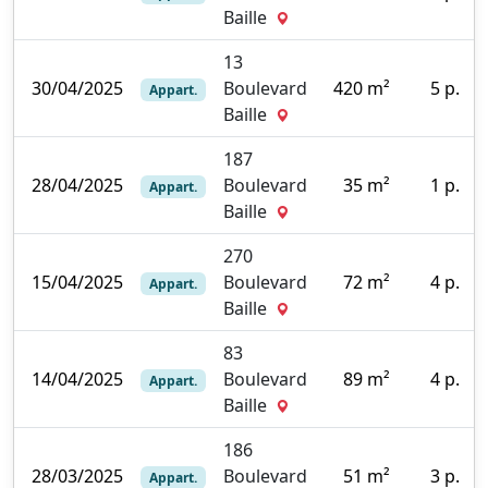
0
Baille
13
1
30/04/2025
Boulevard
420 m²
5 p.
Appart.
0
Baille
187
28/04/2025
Boulevard
35 m²
1 p.
Appart.
0
Baille
270
15/04/2025
Boulevard
72 m²
4 p.
Appart.
5
Baille
83
14/04/2025
Boulevard
89 m²
4 p.
Appart.
3
Baille
186
28/03/2025
Boulevard
51 m²
3 p.
Appart.