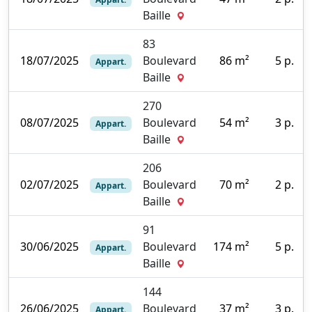
0
Baille
83
18/07/2025
Boulevard
86 m²
5 p.
Appart.
1
Baille
270
08/07/2025
Boulevard
54 m²
3 p.
Appart.
0
Baille
206
02/07/2025
Boulevard
70 m²
2 p.
Appart.
0
Baille
91
30/06/2025
Boulevard
174 m²
5 p.
Appart.
0
Baille
144
26/06/2025
Boulevard
37 m²
3 p.
Appart.