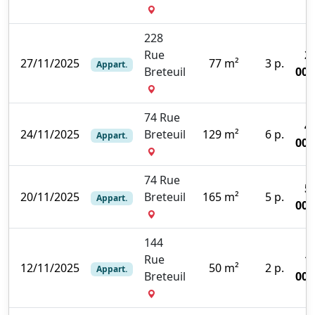
228
Rue
2
27/11/2025
77 m²
3 p.
Appart.
Breteuil
000
74 Rue
4
24/11/2025
Breteuil
129 m²
6 p.
Appart.
000
74 Rue
5
20/11/2025
Breteuil
165 m²
5 p.
Appart.
000
144
Rue
1
12/11/2025
50 m²
2 p.
Appart.
Breteuil
000