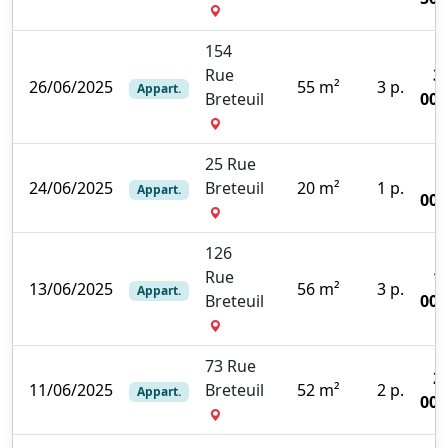
154
Rue
3
26/06/2025
55 m²
3 p.
Appart.
Breteuil
000
25 Rue
24/06/2025
Breteuil
20 m²
1 p.
Appart.
000
126
Rue
1
13/06/2025
56 m²
3 p.
Appart.
Breteuil
000
73 Rue
2
11/06/2025
Breteuil
52 m²
2 p.
Appart.
000