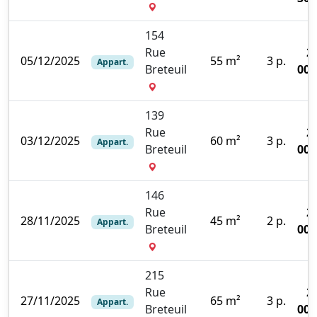
154
Rue
2
05/12/2025
55 m²
3 p.
Appart.
Breteuil
000
139
Rue
2
03/12/2025
60 m²
3 p.
Appart.
Breteuil
000
146
Rue
2
28/11/2025
45 m²
2 p.
Appart.
Breteuil
000
215
Rue
2
27/11/2025
65 m²
3 p.
Appart.
Breteuil
000