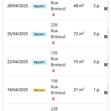
Rue
1
28/04/2025
48 m²
2 p.
Appart.
Breteuil
000
226
Rue
2
25/04/2025
72 m²
3 p.
Appart.
Breteuil
000
135
Rue
3
22/04/2025
75 m²
3 p.
Appart.
Breteuil
000
156
Rue
2
18/04/2025
21 m²
1 p.
Maison
Breteuil
000
228