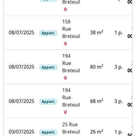
Breteuil
000
158
Rue
1
08/07/2025
38 m²
1 p.
Appart.
Breteuil
000
194
Rue
3
08/07/2025
80 m²
3 p.
Appart.
Breteuil
000
194
Rue
3
08/07/2025
68 m²
3 p.
Appart.
Breteuil
000
25 Rue
1
03/07/2025
Breteuil
26 m²
1 p.
Appart.
500