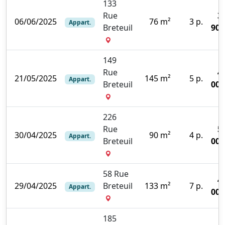
133
Rue
3
06/06/2025
76 m²
3 p.
Appart.
Breteuil
900
149
Rue
4
21/05/2025
145 m²
5 p.
Appart.
Breteuil
000
226
Rue
5
30/04/2025
90 m²
4 p.
Appart.
Breteuil
000
58 Rue
4
29/04/2025
Breteuil
133 m²
7 p.
Appart.
000
185