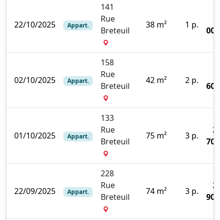
141
Rue
22/10/2025
38 m²
1 p.
Appart.
Breteuil
000
158
Rue
02/10/2025
42 m²
2 p.
Appart.
Breteuil
600
133
Rue
2
01/10/2025
75 m²
3 p.
Appart.
Breteuil
700
228
Rue
2
22/09/2025
74 m²
3 p.
Appart.
Breteuil
900