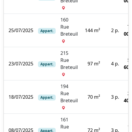
Breteuil
000
160
Rue
7
25/07/2025
144 m²
2 p.
Appart.
Breteuil
000
215
Rue
5
23/07/2025
97 m²
4 p.
Appart.
Breteuil
600
194
Rue
2
18/07/2025
70 m²
3 p.
Appart.
Breteuil
400
161
Rue
1
08/07/2025
72 m²
3 p.
Appart.