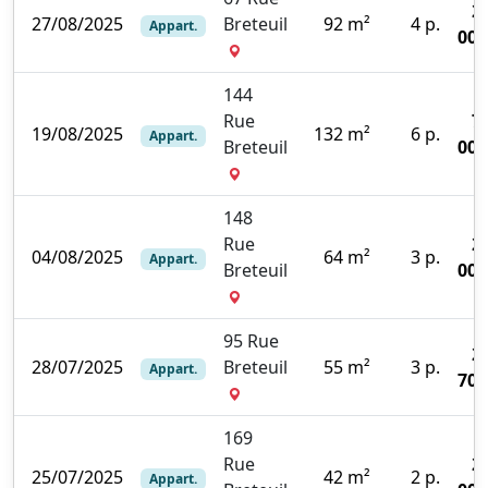
2
27/08/2025
Breteuil
92 m²
4 p.
Appart.
000
144
Rue
7
19/08/2025
132 m²
6 p.
Appart.
Breteuil
000
148
Rue
2
04/08/2025
64 m²
3 p.
Appart.
Breteuil
000
95 Rue
2
28/07/2025
Breteuil
55 m²
3 p.
Appart.
700
169
Rue
2
25/07/2025
42 m²
2 p.
Appart.