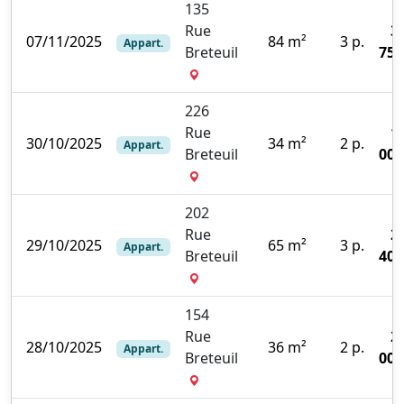
135
Rue
3
07/11/2025
84 m²
3 p.
Appart.
Breteuil
750
226
Rue
1
30/10/2025
34 m²
2 p.
Appart.
Breteuil
000
202
Rue
2
29/10/2025
65 m²
3 p.
Appart.
Breteuil
400
154
Rue
2
28/10/2025
36 m²
2 p.
Appart.
Breteuil
000