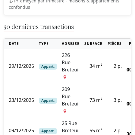
Prix moyen par trimestre - maisons & appartements
confondus
50 dernières transactions
DATE
TYPE
ADRESSE
SURFACE
PIÈCES
PR
226
Rue
1
29/12/2025
34 m²
2 p.
Appart.
Breteuil
000
209
Rue
2
23/12/2025
73 m²
3 p.
Appart.
Breteuil
000
25 Rue
1
09/12/2025
Breteuil
55 m²
2 p.
Appart.
300