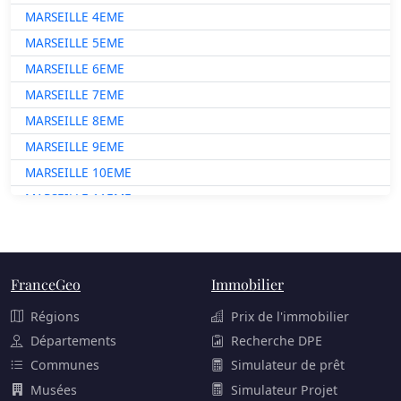
MARSEILLE 4EME
MARSEILLE 5EME
MARSEILLE 6EME
MARSEILLE 7EME
MARSEILLE 8EME
MARSEILLE 9EME
MARSEILLE 10EME
MARSEILLE 11EME
MARSEILLE 12EME
MARSEILLE 13EME
MARSEILLE 14EME
FranceGeo
Immobilier
MARSEILLE 15EME
Régions
Prix de l'immobilier
MARSEILLE 16EME
Départements
Recherche DPE
Communes
Simulateur de prêt
Musées
Simulateur Projet