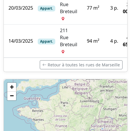
Rue
2
20/03/2025
77 m²
3 p.
Appart.
Breteuil
000
211
Rue
4
14/03/2025
94 m²
4 p.
Appart.
Breteuil
650
Retour à toutes les rues de Marseille
+
−