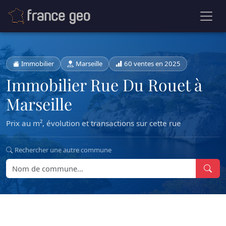
Immobilier
Marseille
60 ventes en 2025
Immobilier Rue Du Rouet à
Marseille
Prix au m², évolution et transactions sur cette rue
Rechercher une autre commune