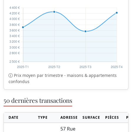
Prix moyen par trimestre - maisons & appartements
confondus
50 dernières transactions
DATE
TYPE
ADRESSE
SURFACE
PIÈCES
PR
57 Rue