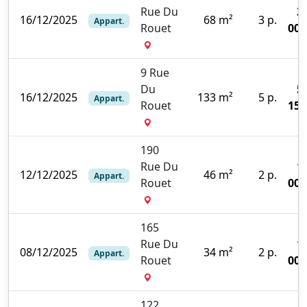
Rue Du
3
16/12/2025
68 m²
3 p.
Appart.
Rouet
000
9 Rue
Du
5
16/12/2025
133 m²
5 p.
Appart.
Rouet
150
190
Rue Du
1
12/12/2025
46 m²
2 p.
Appart.
Rouet
000
165
Rue Du
1
08/12/2025
34 m²
2 p.
Appart.
Rouet
000
122