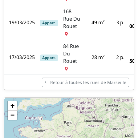
168
Rue Du
1
19/03/2025
49 m²
3 p.
Appart.
Rouet
000
84 Rue
Du
1
17/03/2025
28 m²
2 p.
Appart.
Rouet
500
Retour à toutes les rues de Marseille
+
−