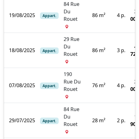
84 Rue
Du
3
19/08/2025
86 m²
4 p.
Appart.
Rouet
000
29 Rue
Du
4
18/08/2025
86 m²
3 p.
Appart.
Rouet
720
190
Rue Du
2
07/08/2025
76 m²
4 p.
Appart.
Rouet
000
84 Rue
Du
1
29/07/2025
28 m²
2 p.
Appart.
Rouet
900