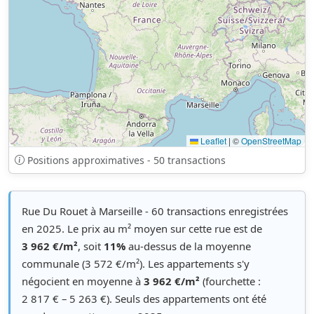
Leaflet
|
©
OpenStreetMap
Positions approximatives - 50 transactions
Rue Du Rouet à Marseille - 60 transactions enregistrées
en 2025. Le prix au m² moyen sur cette rue est de
3 962 €/m²
, soit
11%
au-dessus de la moyenne
communale (3 572 €/m²). Les appartements s'y
négocient en moyenne à
3 962 €/m²
(fourchette :
2 817 € – 5 263 €). Seuls des appartements ont été