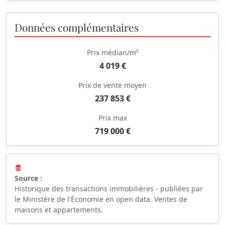
Données complémentaires
Prix médian/m²
4 019 €
Prix de vente moyen
237 853 €
Prix max
719 000 €
Source :
Historique des transactions immobilières - publiées par
le Ministère de l'Économie en open data. Ventes de
maisons et appartements.