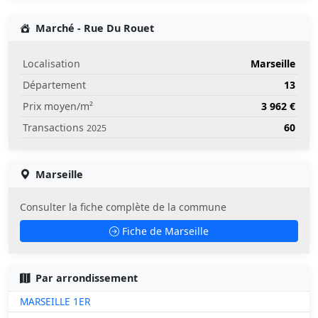
Marché - Rue Du Rouet
Localisation
Marseille
Département
13
Prix moyen/m²
3 962 €
Transactions
60
2025
Marseille
Consulter la fiche complète de la commune
Fiche de Marseille
Par arrondissement
MARSEILLE 1ER