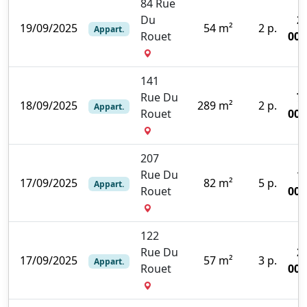
84 Rue
Du
2
19/09/2025
54 m²
2 p.
Appart.
Rouet
000
141
Rue Du
7
18/09/2025
289 m²
2 p.
Appart.
Rouet
000
207
Rue Du
1
17/09/2025
82 m²
5 p.
Appart.
Rouet
000
122
Rue Du
2
17/09/2025
57 m²
3 p.
Appart.
Rouet
000