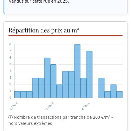
vendus sur cette rue en 2025.
Répartition des prix au m²
Nombre de transactions par tranche de 200 €/m² -
hors valeurs extrêmes