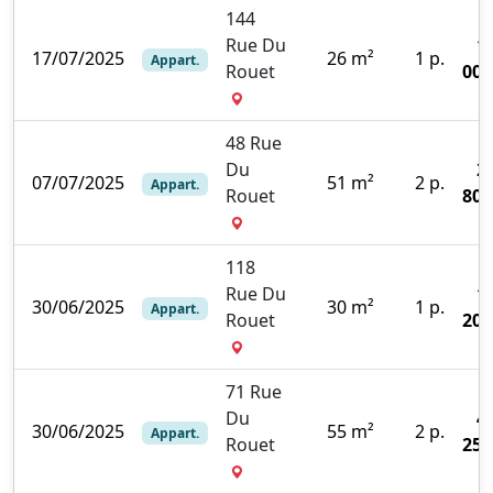
144
Rue Du
1
17/07/2025
26 m²
1 p.
Appart.
Rouet
000
48 Rue
Du
2
07/07/2025
51 m²
2 p.
Appart.
Rouet
800
118
Rue Du
1
30/06/2025
30 m²
1 p.
Appart.
Rouet
200
71 Rue
Du
4
30/06/2025
55 m²
2 p.
Appart.
Rouet
250