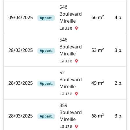
546
Boulevard
09/04/2025
66 m²
4 p.
Appart.
Mireille
0
Lauze
546
Boulevard
28/03/2025
53 m²
3 p.
Appart.
Mireille
0
Lauze
52
Boulevard
28/03/2025
45 m²
2 p.
Appart.
Mireille
5
Lauze
359
Boulevard
28/03/2025
68 m²
3 p.
Appart.
Mireille
0
Lauze