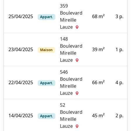
359
Boulevard
25/04/2025
68 m²
3 p.
Appart.
Mireille
5
Lauze
148
Boulevard
23/04/2025
39 m²
1 p.
Maison
Mireille
0
Lauze
546
Boulevard
22/04/2025
66 m²
4 p.
Appart.
Mireille
0
Lauze
52
Boulevard
14/04/2025
45 m²
2 p.
Appart.
Mireille
5
Lauze