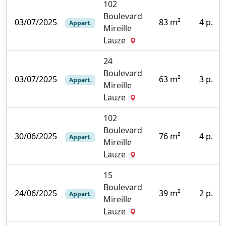
102
Boulevard
03/07/2025
83 m²
4 p.
Appart.
Mireille
5
Lauze
24
Boulevard
03/07/2025
63 m²
3 p.
Appart.
Mireille
0
Lauze
102
Boulevard
30/06/2025
76 m²
4 p.
Appart.
Mireille
0
Lauze
15
Boulevard
24/06/2025
39 m²
2 p.
Appart.
Mireille
0
Lauze