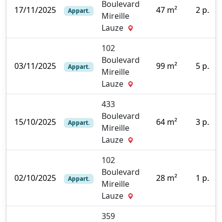
Boulevard
17/11/2025
47 m²
2 p.
Appart.
Mireille
0
Lauze
102
Boulevard
03/11/2025
99 m²
5 p.
Appart.
Mireille
0
Lauze
433
Boulevard
15/10/2025
64 m²
3 p.
Appart.
Mireille
1
Lauze
102
Boulevard
02/10/2025
28 m²
1 p.
Appart.
Mireille
7
Lauze
359