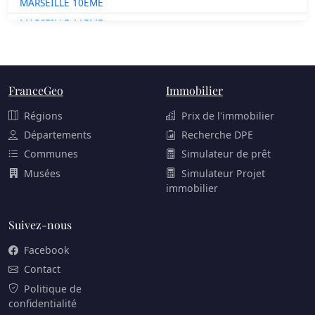
MARSEILLE 10EME
MARSEILLE 11EME
MARSEILLE 12EME
MARSEILLE 13EME
MARSEILLE 14EME
FranceGeo
Immobilier
MARSEILLE 15EME
Régions
Prix de l'immobilier
MARSEILLE 16EME
Départements
Recherche DPE
Communes
Simulateur de prêt
Musées
Simulateur Projet
immobilier
Suivez-nous
Facebook
Contact
Politique de
confidentialité