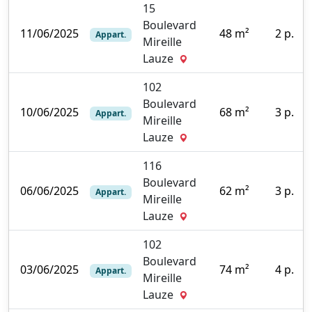
15
Boulevard
11/06/2025
48 m²
2 p.
Appart.
Mireille
0
Lauze
102
Boulevard
10/06/2025
68 m²
3 p.
Appart.
Mireille
7
Lauze
116
Boulevard
06/06/2025
62 m²
3 p.
Appart.
Mireille
0
Lauze
102
Boulevard
03/06/2025
74 m²
4 p.
Appart.
Mireille
5
Lauze