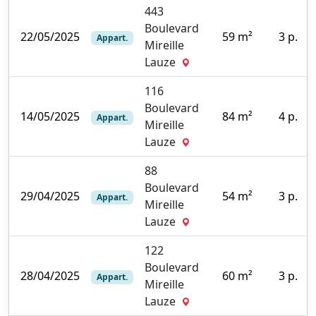
443
Boulevard
22/05/2025
59 m²
3 p.
Appart.
Mireille
2
Lauze
116
Boulevard
14/05/2025
84 m²
4 p.
Appart.
Mireille
9
Lauze
88
Boulevard
29/04/2025
54 m²
3 p.
Appart.
Mireille
0
Lauze
122
Boulevard
28/04/2025
60 m²
3 p.
Appart.
Mireille
0
Lauze