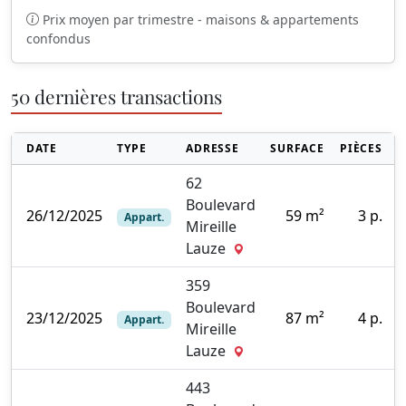
Prix moyen par trimestre - maisons & appartements
confondus
50 dernières transactions
DATE
TYPE
ADRESSE
SURFACE
PIÈCES
62
Boulevard
26/12/2025
59 m²
3 p.
Appart.
Mireille
0
Lauze
359
Boulevard
23/12/2025
87 m²
4 p.
Appart.
Mireille
0
Lauze
443