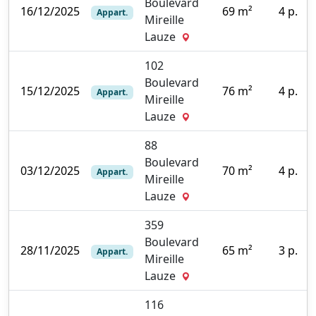
Boulevard
16/12/2025
69 m²
4 p.
Appart.
Mireille
0
Lauze
102
Boulevard
15/12/2025
76 m²
4 p.
Appart.
Mireille
1
Lauze
88
Boulevard
03/12/2025
70 m²
4 p.
Appart.
Mireille
5
Lauze
359
Boulevard
28/11/2025
65 m²
3 p.
Appart.
Mireille
0
Lauze
116