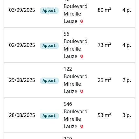
Boulevard
03/09/2025
80 m²
4 p.
Appart.
Mireille
1
Lauze
56
Boulevard
02/09/2025
73 m²
4 p.
Appart.
Mireille
0
Lauze
122
Boulevard
29/08/2025
29 m²
2 p.
Appart.
Mireille
0
Lauze
546
Boulevard
28/08/2025
53 m²
3 p.
Appart.
Mireille
0
Lauze
359