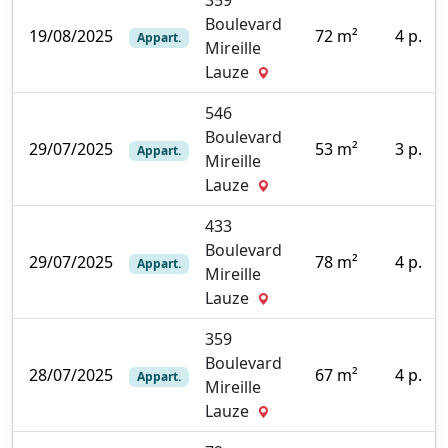
Boulevard
19/08/2025
72 m²
4 p.
Appart.
Mireille
0
Lauze
546
Boulevard
29/07/2025
53 m²
3 p.
Appart.
Mireille
5
Lauze
433
Boulevard
29/07/2025
78 m²
4 p.
Appart.
Mireille
0
Lauze
359
Boulevard
28/07/2025
67 m²
4 p.
Appart.
Mireille
0
Lauze