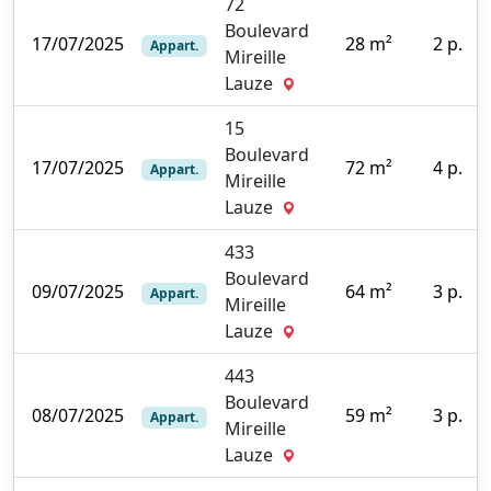
72
Boulevard
17/07/2025
28 m²
2 p.
Appart.
Mireille
7
Lauze
15
Boulevard
17/07/2025
72 m²
4 p.
Appart.
Mireille
4
Lauze
433
Boulevard
09/07/2025
64 m²
3 p.
Appart.
Mireille
0
Lauze
443
Boulevard
08/07/2025
59 m²
3 p.
Appart.
Mireille
9
Lauze