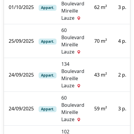
Boulevard
01/10/2025
62 m²
3 p.
Appart.
Mireille
0
Lauze
60
Boulevard
25/09/2025
70 m²
4 p.
Appart.
Mireille
0
Lauze
134
Boulevard
24/09/2025
43 m²
2 p.
Appart.
Mireille
9
Lauze
60
Boulevard
24/09/2025
59 m²
3 p.
Appart.
Mireille
0
Lauze
102