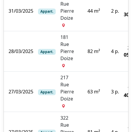
Rue
31/03/2025
Pierre
44 m²
2 p.
Appart.
300
Doize
181
Rue
2
28/03/2025
Pierre
82 m²
4 p.
Appart.
050
Doize
217
Rue
1
27/03/2025
Pierre
63 m²
3 p.
Appart.
400
Doize
322
Rue
1
27/03/2025
Pierre
81 m²
4 p.