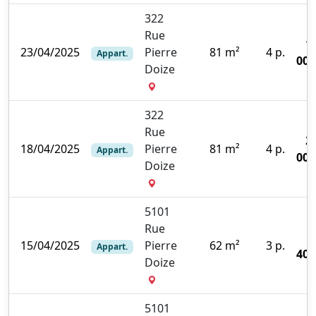
322
Rue
1
23/04/2025
Pierre
81 m²
4 p.
Appart.
000
Doize
322
Rue
2
18/04/2025
Pierre
81 m²
4 p.
Appart.
000
Doize
5101
Rue
15/04/2025
Pierre
62 m²
3 p.
Appart.
400
Doize
5101