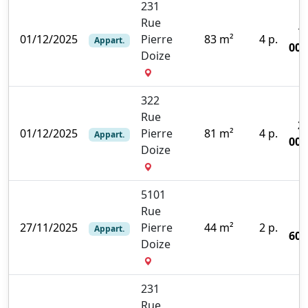
231
Rue
1
01/12/2025
Pierre
83 m²
4 p.
Appart.
000
Doize
322
Rue
2
01/12/2025
Pierre
81 m²
4 p.
Appart.
000
Doize
5101
Rue
27/11/2025
Pierre
44 m²
2 p.
Appart.
600
Doize
231
Rue