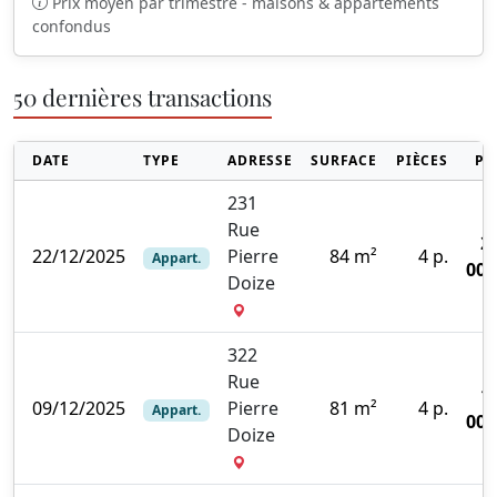
Prix moyen par trimestre - maisons & appartements
confondus
50 dernières transactions
DATE
TYPE
ADRESSE
SURFACE
PIÈCES
PR
231
Rue
2
22/12/2025
Pierre
84 m²
4 p.
Appart.
000
Doize
322
Rue
1
09/12/2025
Pierre
81 m²
4 p.
Appart.
000
Doize