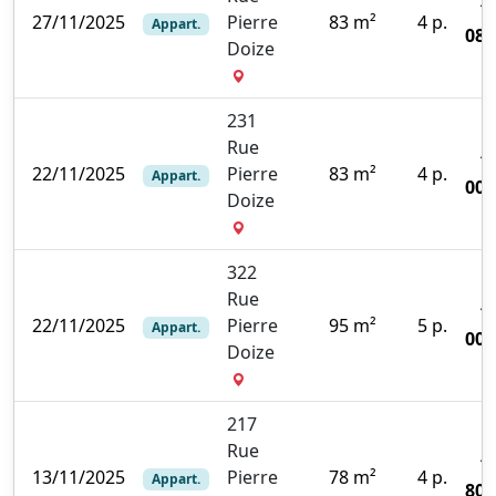
1
27/11/2025
Pierre
83 m²
4 p.
Appart.
080
Doize
231
Rue
1
22/11/2025
Pierre
83 m²
4 p.
Appart.
000
Doize
322
Rue
1
22/11/2025
Pierre
95 m²
5 p.
Appart.
000
Doize
217
Rue
1
13/11/2025
Pierre
78 m²
4 p.
Appart.
800