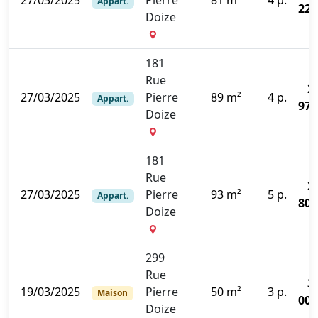
Appart.
220
Doize
181
Rue
2
27/03/2025
Pierre
89 m²
4 p.
Appart.
970
Doize
181
Rue
2
27/03/2025
Pierre
93 m²
5 p.
Appart.
800
Doize
299
Rue
3
19/03/2025
Pierre
50 m²
3 p.
Maison
000
Doize