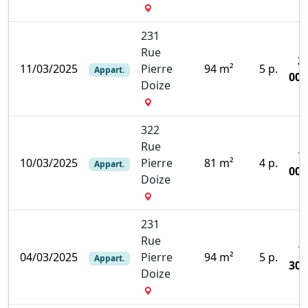
231
Rue
2
11/03/2025
Pierre
94 m²
5 p.
Appart.
000
Doize
322
Rue
1
10/03/2025
Pierre
81 m²
4 p.
Appart.
000
Doize
231
Rue
1
04/03/2025
Pierre
94 m²
5 p.
Appart.
300
Doize