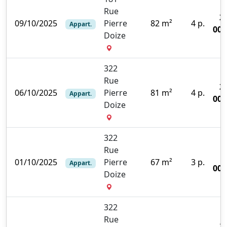
Rue
2
09/10/2025
Pierre
82 m²
4 p.
Appart.
000
Doize
322
Rue
2
06/10/2025
Pierre
81 m²
4 p.
Appart.
000
Doize
322
Rue
01/10/2025
Pierre
67 m²
3 p.
Appart.
000
Doize
322
Rue
1