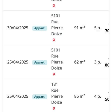
5101
Rue
1
30/04/2025
Pierre
91 m²
5 p.
Appart.
700
Doize
5101
Rue
1
25/04/2025
Pierre
62 m²
3 p.
Appart.
800
Doize
181
Rue
1
25/04/2025
Pierre
86 m²
4 p.
Appart.
500
Doize