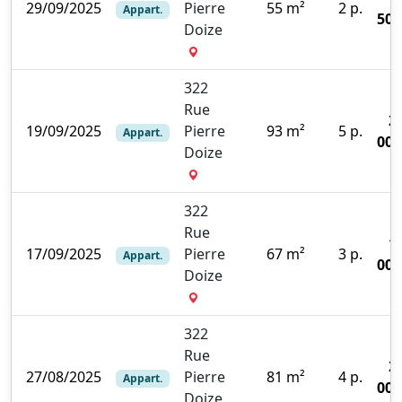
29/09/2025
Pierre
55 m²
2 p.
Appart.
500
Doize
322
Rue
2
19/09/2025
Pierre
93 m²
5 p.
Appart.
000
Doize
322
Rue
1
17/09/2025
Pierre
67 m²
3 p.
Appart.
000
Doize
322
Rue
2
27/08/2025
Pierre
81 m²
4 p.
Appart.
000
Doize