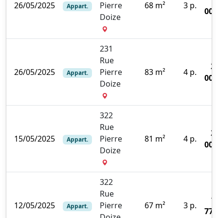
26/05/2025
Pierre
68 m²
3 p.
Appart.
000
Doize
231
Rue
2
26/05/2025
Pierre
83 m²
4 p.
Appart.
000
Doize
322
Rue
2
15/05/2025
Pierre
81 m²
4 p.
Appart.
000
Doize
322
Rue
1
12/05/2025
Pierre
67 m²
3 p.
Appart.
770
Doize