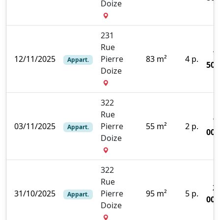
Doize
231
Rue
1
12/11/2025
Pierre
83 m²
4 p.
Appart.
500
Doize
322
Rue
1
03/11/2025
Pierre
55 m²
2 p.
Appart.
000
Doize
322
Rue
2
31/10/2025
Pierre
95 m²
5 p.
Appart.
000
Doize