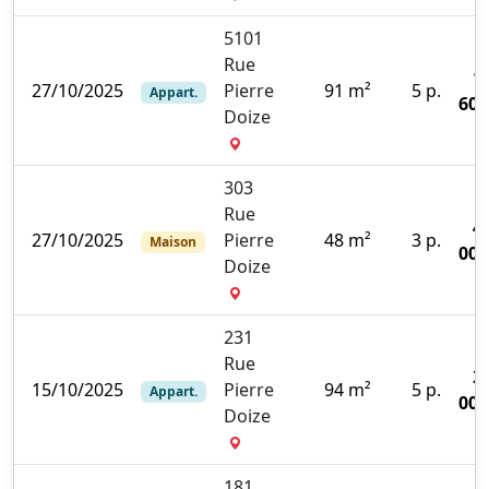
5101
Rue
1
27/10/2025
Pierre
91 m²
5 p.
Appart.
600
Doize
303
Rue
4
27/10/2025
Pierre
48 m²
3 p.
Maison
000
Doize
231
Rue
2
15/10/2025
Pierre
94 m²
5 p.
Appart.
000
Doize
181