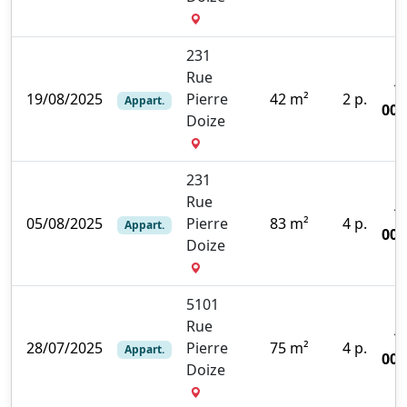
231
Rue
1
19/08/2025
Pierre
42 m²
2 p.
Appart.
000
Doize
231
Rue
1
05/08/2025
Pierre
83 m²
4 p.
Appart.
000
Doize
5101
Rue
1
28/07/2025
Pierre
75 m²
4 p.
Appart.
000
Doize