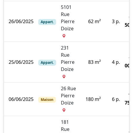
5101
Rue
1
26/06/2025
Pierre
62 m²
3 p.
Appart.
500
Doize
231
Rue
1
25/06/2025
Pierre
83 m²
4 p.
Appart.
000
Doize
26 Rue
Pierre
7
06/06/2025
180 m²
6 p.
Maison
Doize
750
181
Rue
1