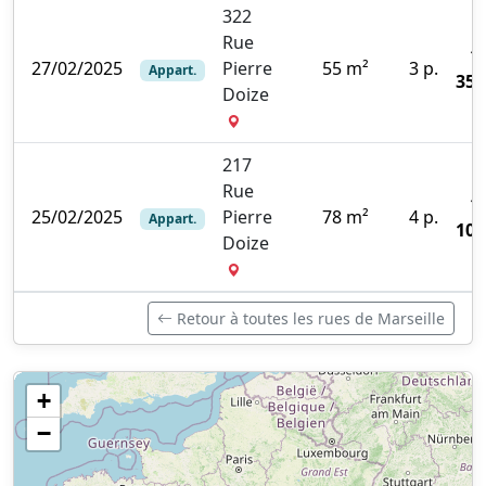
322
Rue
1
27/02/2025
Pierre
55 m²
3 p.
Appart.
350
Doize
217
Rue
1
25/02/2025
Pierre
78 m²
4 p.
Appart.
100
Doize
Retour à toutes les rues de Marseille
+
−