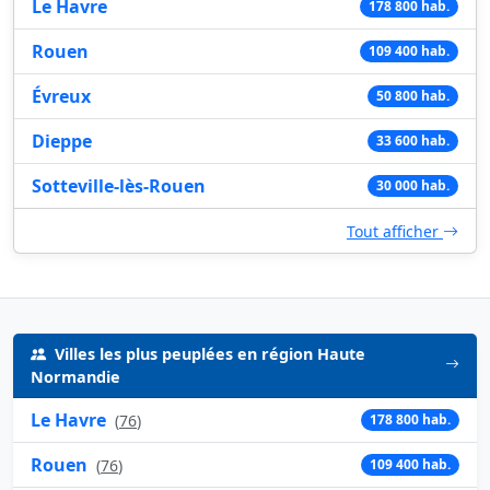
Le Havre
178 800 hab.
Rouen
109 400 hab.
Évreux
50 800 hab.
Dieppe
33 600 hab.
Sotteville-lès-Rouen
30 000 hab.
Tout afficher
Villes les plus peuplées en région Haute
Normandie
Le Havre
(
76
)
178 800 hab.
Rouen
(
76
)
109 400 hab.