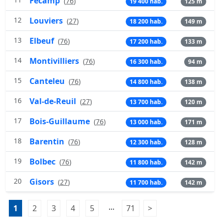
Fécamp
(
76
)
19 400 hab.
125 m
12
Louviers
(
27
)
18 200 hab.
149 m
13
Elbeuf
(
76
)
17 200 hab.
133 m
14
Montivilliers
(
76
)
16 300 hab.
94 m
15
Canteleu
(
76
)
14 800 hab.
138 m
16
Val-de-Reuil
(
27
)
13 700 hab.
120 m
17
Bois-Guillaume
(
76
)
13 000 hab.
171 m
18
Barentin
(
76
)
12 300 hab.
128 m
19
Bolbec
(
76
)
11 800 hab.
142 m
20
Gisors
(
27
)
11 700 hab.
142 m
Pagination:
...
1
Page 1
2
Page 2
3
Page 3
4
Page 4
5
Page 5
71
Page 71
>
Page suivante