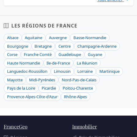
LES RÉGIONS DE FRANCE
Alsace
Aquitaine
Auvergne
Basse-Normandie
Bourgogne
Bretagne
Centre
Champagne-Ardenne
Corse
Franche Comté
Guadeloupe
Guyane
Haute Normandie
Ile-de-France
La Réunion
Languedoc-Roussillon
Limousin
Lorraine
Martinique
Mayotte
Midi-Pyrénées
Nord-Pas-de-Calais
Pays de la Loire
Picardie
Poitou-Charente
Provence-Alpes-Côte-d'Azur
Rhône-Alpes
FranceGeo
Immobilier