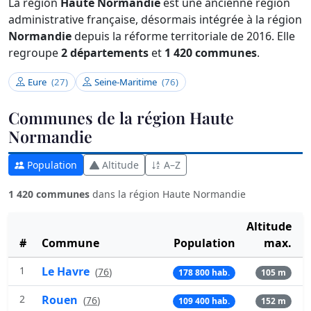
La région
Haute Normandie
est une ancienne région
administrative française, désormais intégrée à la région
Normandie
depuis la réforme territoriale de 2016. Elle
regroupe
2 départements
et
1 420 communes
.
Eure
(27)
Seine-Maritime
(76)
Communes de la région Haute
Normandie
Population
Altitude
A–Z
1 420 communes
dans la région Haute Normandie
Altitude
#
Commune
Population
max.
1
Le Havre
(
76
)
178 800 hab.
105 m
2
Rouen
(
76
)
109 400 hab.
152 m