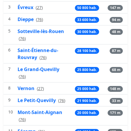
3
Évreux
(
27
)
50 800 hab.
147 m
4
Dieppe
(
76
)
33 600 hab.
94 m
5
Sotteville-lès-Rouen
30 000 hab.
48 m
(
76
)
6
Saint-Étienne-du-
28 100 hab.
87 m
Rouvray
(
76
)
7
Le Grand-Quevilly
25 800 hab.
68 m
(
76
)
8
Vernon
(
27
)
25 000 hab.
148 m
9
Le Petit-Quevilly
(
76
)
21 900 hab.
33 m
10
Mont-Saint-Aignan
20 000 hab.
171 m
(
76
)
11