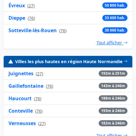
Évreux
(
27
)
50 800 hab.
Dieppe
(
76
)
33 600 hab.
Sotteville-lès-Rouen
(
76
)
30 000 hab.
Tout afficher
Villes les plus hautes en région Haute Normandie
Juignettes
(
27
)
192m à 251m
Gaillefontaine
(
76
)
143m à 246m
Haucourt
(
76
)
188m à 246m
Conteville
(
76
)
193m à 246m
Verneusses
(
27
)
182m à 246m
Tout afficher