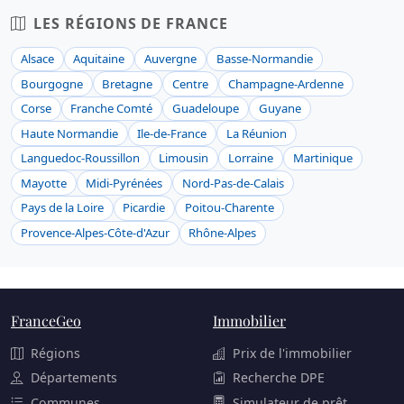
LES RÉGIONS DE FRANCE
Alsace
Aquitaine
Auvergne
Basse-Normandie
Bourgogne
Bretagne
Centre
Champagne-Ardenne
Corse
Franche Comté
Guadeloupe
Guyane
Haute Normandie
Ile-de-France
La Réunion
Languedoc-Roussillon
Limousin
Lorraine
Martinique
Mayotte
Midi-Pyrénées
Nord-Pas-de-Calais
Pays de la Loire
Picardie
Poitou-Charente
Provence-Alpes-Côte-d'Azur
Rhône-Alpes
FranceGeo
Immobilier
Régions
Prix de l'immobilier
Départements
Recherche DPE
Communes
Simulateur de prêt