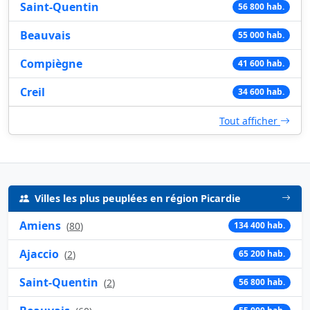
Saint-Quentin
56 800 hab.
Beauvais
55 000 hab.
Compiègne
41 600 hab.
Creil
34 600 hab.
Tout afficher
Villes les plus peuplées en région Picardie
Amiens
(
80
)
134 400 hab.
Ajaccio
(
2
)
65 200 hab.
Saint-Quentin
(
2
)
56 800 hab.