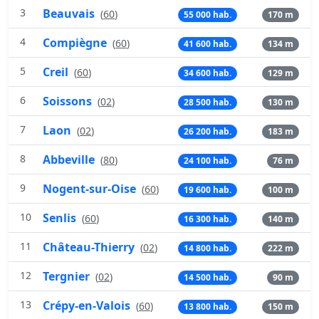
3
Beauvais
(
60
)
55 000 hab.
170 m
4
Compiègne
(
60
)
41 600 hab.
134 m
5
Creil
(
60
)
34 600 hab.
129 m
6
Soissons
(
02
)
28 500 hab.
130 m
7
Laon
(
02
)
26 200 hab.
183 m
8
Abbeville
(
80
)
24 100 hab.
76 m
9
Nogent-sur-Oise
(
60
)
19 600 hab.
100 m
10
Senlis
(
60
)
16 300 hab.
140 m
11
Château-Thierry
(
02
)
14 800 hab.
222 m
12
Tergnier
(
02
)
14 500 hab.
90 m
13
Crépy-en-Valois
(
60
)
13 800 hab.
150 m