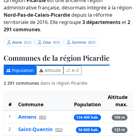
La région
Picardie
est une ancienne région
administrative française, désormais intégrée à la région
Nord-Pas-de-Calais-Picardie
depuis la réforme
territoriale de 2016. Elle regroupe
3 départements
et
2
291 communes
.
Aisne
(02)
Oise
(60)
Somme
(80)
Communes de la région Picardie
Population
Altitude
A–Z
2 291 communes
dans la région Picardie
Altitude
#
Commune
Population
max.
1
Amiens
(
80
)
134 400 hab.
106 m
2
Saint-Quentin
(
02
)
56 800 hab.
125 m