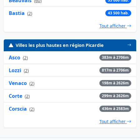
Beauvais
(
60
)
55 000 hab.
Bastia
(
2
)
43 500 hab.
Tout afficher
Villes les plus hautes en région Picardie
Asco
(
2
)
383m à 2706m
Lozzi
(
2
)
817m à 2706m
Venaco
(
2
)
198m à 2626m
Corte
(
2
)
299m à 2626m
Corscia
(
2
)
436m à 2583m
Tout afficher