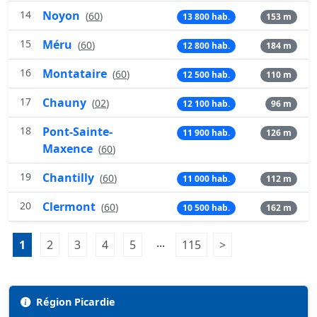
14
Noyon
(
60
)
13 800 hab.
153 m
15
Méru
(
60
)
12 800 hab.
184 m
16
Montataire
(
60
)
12 500 hab.
110 m
17
Chauny
(
02
)
12 100 hab.
96 m
18
Pont-Sainte-
11 900 hab.
126 m
Maxence
(
60
)
19
Chantilly
(
60
)
11 000 hab.
112 m
20
Clermont
(
60
)
10 500 hab.
162 m
Pagination:
...
1
Page 1
2
Page 2
3
Page 3
4
Page 4
5
Page 5
115
Page 115
>
Page suivante
Région Picardie