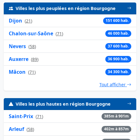
Villes les plus peuplées en région Bourgogne
Dijon
(
21
)
151 600 hab.
Chalon-sur-Saône
(
71
)
46 000 hab.
Nevers
(
58
)
37 600 hab.
Auxerre
(
89
)
36 900 hab.
Mâcon
(
71
)
34 300 hab.
Tout afficher
Villes les plus hautes en région Bourgogne
Saint-Prix
(
71
)
385m à 901m
Arleuf
(
58
)
402m à 857m