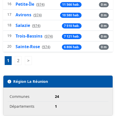
16
Petite-Île
(
974
)
11 566 hab.
0 m
17
Avirons
(
974
)
10 580 hab.
0 m
18
Salazie
(
974
)
7 510 hab.
0 m
19
Trois-Bassins
(
974
)
7 121 hab.
0 m
20
Sainte-Rose
(
974
)
6 806 hab.
0 m
Pagination:
1
Page 1
2
Page 2
>
Page suivante
Région La Réunion
Communes
24
Départements
1