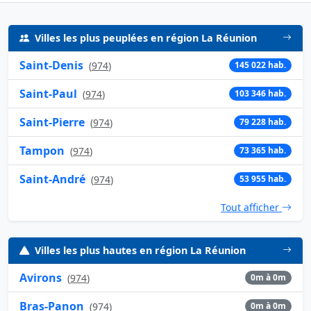
Villes les plus peuplées en région La Réunion
Saint-Denis
(
974
)
145 022 hab.
Saint-Paul
(
974
)
103 346 hab.
Saint-Pierre
(
974
)
79 228 hab.
Tampon
(
974
)
73 365 hab.
Saint-André
(
974
)
53 955 hab.
Tout afficher
Villes les plus hautes en région La Réunion
Avirons
(
974
)
0m à 0m
Bras-Panon
(
974
)
0m à 0m