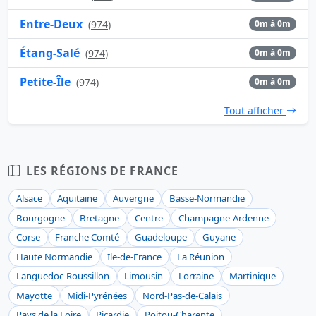
Entre-Deux
(
974
)
0m à 0m
Étang-Salé
(
974
)
0m à 0m
Petite-Île
(
974
)
0m à 0m
Tout afficher
LES RÉGIONS DE FRANCE
Alsace
Aquitaine
Auvergne
Basse-Normandie
Bourgogne
Bretagne
Centre
Champagne-Ardenne
Corse
Franche Comté
Guadeloupe
Guyane
Haute Normandie
Ile-de-France
La Réunion
Languedoc-Roussillon
Limousin
Lorraine
Martinique
Mayotte
Midi-Pyrénées
Nord-Pas-de-Calais
Pays de la Loire
Picardie
Poitou-Charente