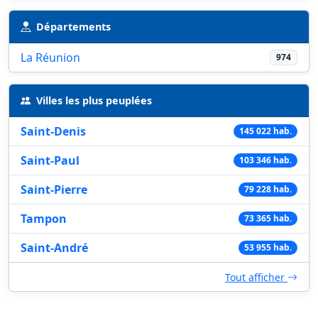
Départements
La Réunion
974
Villes les plus peuplées
Saint-Denis
145 022 hab.
Saint-Paul
103 346 hab.
Saint-Pierre
79 228 hab.
Tampon
73 365 hab.
Saint-André
53 955 hab.
Tout afficher