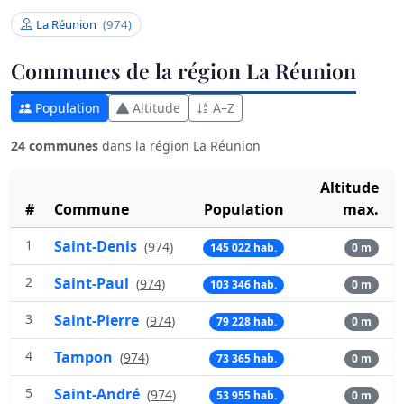
La Réunion
(974)
Communes de la région La Réunion
Population
Altitude
A–Z
24 communes
dans la région La Réunion
Altitude
#
Commune
Population
max.
1
Saint-Denis
(
974
)
145 022 hab.
0 m
2
Saint-Paul
(
974
)
103 346 hab.
0 m
3
Saint-Pierre
(
974
)
79 228 hab.
0 m
4
Tampon
(
974
)
73 365 hab.
0 m
5
Saint-André
(
974
)
53 955 hab.
0 m