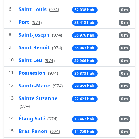
6
Saint-Louis
(
974
)
52 038 hab.
0 m
7
Port
(
974
)
38 418 hab.
0 m
8
Saint-Joseph
(
974
)
35 976 hab.
0 m
9
Saint-Benoît
(
974
)
35 063 hab.
0 m
10
Saint-Leu
(
974
)
30 966 hab.
0 m
11
Possession
(
974
)
30 373 hab.
0 m
12
Sainte-Marie
(
974
)
29 951 hab.
0 m
13
Sainte-Suzanne
22 421 hab.
0 m
(
974
)
14
Étang-Salé
(
974
)
13 467 hab.
0 m
15
Bras-Panon
(
974
)
11 725 hab.
0 m