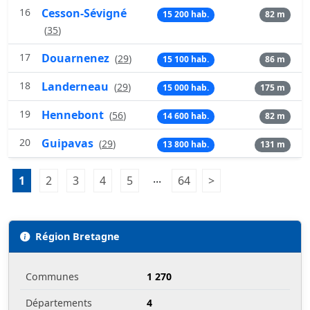
16
Cesson-Sévigné
15 200 hab.
82 m
(
35
)
17
Douarnenez
(
29
)
15 100 hab.
86 m
18
Landerneau
(
29
)
15 000 hab.
175 m
19
Hennebont
(
56
)
14 600 hab.
82 m
20
Guipavas
(
29
)
13 800 hab.
131 m
Pagination:
...
1
Page 1
2
Page 2
3
Page 3
4
Page 4
5
Page 5
64
Page 64
>
Page suivante
Région Bretagne
Communes
1 270
Départements
4