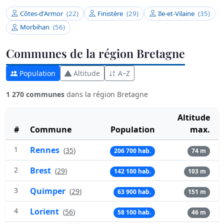
Côtes-d'Armor
(22)
Finistère
(29)
Ile-et-Vilaine
(35)
Morbihan
(56)
Communes de la région Bretagne
Population
Altitude
A–Z
1 270 communes
dans la région Bretagne
Altitude
#
Commune
Population
max.
1
Rennes
(
35
)
206 700 hab.
74 m
2
Brest
(
29
)
142 100 hab.
103 m
3
Quimper
(
29
)
63 900 hab.
151 m
4
Lorient
(
56
)
58 100 hab.
46 m