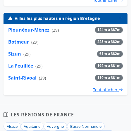
Tout afficher
Villes les plus hautes en région Bretagne
Plounéour-Ménez
(
29
)
124m à 387m
Botmeur
(
29
)
225m à 382m
Sizun
(
29
)
61m à 382m
La Feuillée
(
29
)
192m à 381m
Saint-Rivoal
(
29
)
110m à 381m
Tout afficher
LES RÉGIONS DE FRANCE
Alsace
Aquitaine
Auvergne
Basse-Normandie