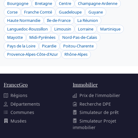
Bourgogne
Bretagne
Centre
Champagne-Ardenne
Corse
Franche Comté
Guadeloupe
Guyane
Haute Normandie
Ile-de-France
La Réunion
Languedoc-Roussillon
Limousin
Lorraine
Martinique
Mayotte
Midi-Pyrénées
Nord-Pas-de-Calais
Pays de la Loire
Picardie
Poitou-Charente
Provence-Alpes-Côte-d'Azur
Rhône-Alpes
FranceGeo
Immobilier
Régions
Prix de l'immobilier
Départements
Recherche DPE
Communes
Simulateur de prêt
Musées
Simulateur Projet
immobilier