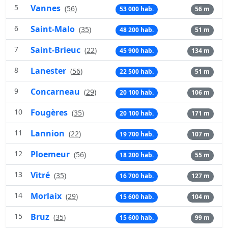
5
Vannes
(
56
)
53 000 hab.
56 m
6
Saint-Malo
(
35
)
48 200 hab.
51 m
7
Saint-Brieuc
(
22
)
45 900 hab.
134 m
8
Lanester
(
56
)
22 500 hab.
51 m
9
Concarneau
(
29
)
20 100 hab.
106 m
10
Fougères
(
35
)
20 100 hab.
171 m
11
Lannion
(
22
)
19 700 hab.
107 m
12
Ploemeur
(
56
)
18 200 hab.
55 m
13
Vitré
(
35
)
16 700 hab.
127 m
14
Morlaix
(
29
)
15 600 hab.
104 m
15
Bruz
(
35
)
15 600 hab.
99 m