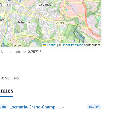
Leaflet
|
©
OpenStreetMap
contributors
N · Longitude
-2.757°
E
HONE :
FNS
annes
Locmaria-Grand-Champ
(
56
)
5 km
10.2 km