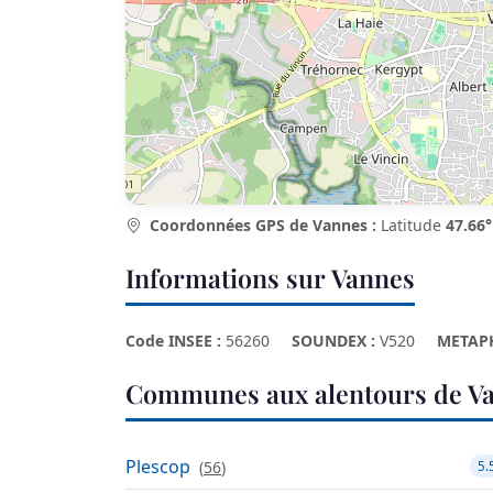
Coordonnées GPS de Vannes :
Latitude
47.66°
Informations sur Vannes
Code INSEE :
56260
SOUNDEX :
V520
METAP
Communes aux alentours de V
Plescop
(
56
)
5.