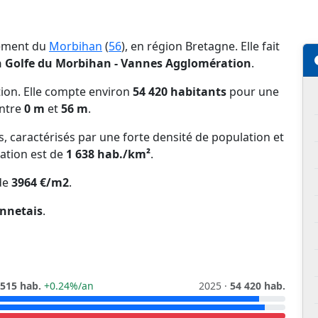
tement du
Morbihan
(
56
), en région Bretagne. Elle fait
Golfe du Morbihan - Vannes Agglomération
.
tion. Elle compte environ
54 420 habitants
pour une
entre
0 m
et
56 m
.
ns, caractérisés par une forte densité de population et
lation est de
1 638 hab./km²
.
de
3964 €/m2
.
nnetais
.
 515 hab.
+0.24%/an
2025 ·
54 420 hab.