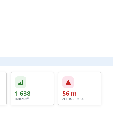
1 638
56 m
HAB./KM²
ALTITUDE MAX.