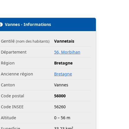
Vannes - Informations
Gentilé
Vannetais
(nom des habitants)
Département
56, Morbihan
Région
Bretagne
Ancienne région
Bretagne
Canton
Vannes
Code postal
56000
Code INSEE
56260
Altitude
0 – 56 m
Superficie
33.23 km²