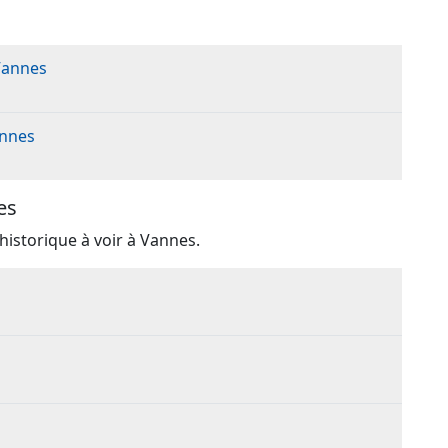
 Vannes
S
annes
es
historique à voir à Vannes.