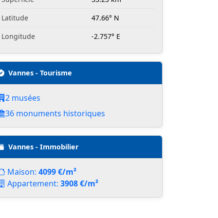
Latitude
47.66° N
Longitude
-2.757° E
Vannes - Tourisme
2 musées
36 monuments historiques
Vannes - Immobilier
Maison:
4099 €/m²
Appartement:
3908 €/m²