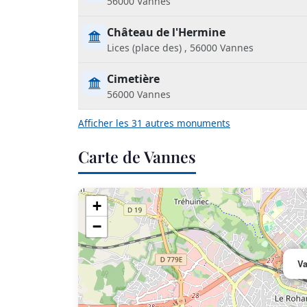
56000 Vannes
Château de l'Hermine
Lices (place des) , 56000 Vannes
Cimetière
56000 Vannes
Afficher les 31 autres monuments
Carte de Vannes
+
−
V