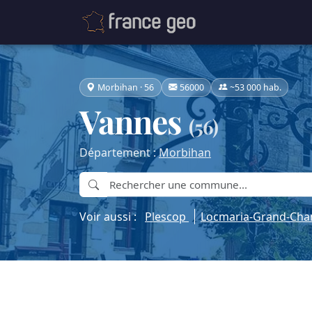
Morbihan · 56
56000
~53 000 hab.
Vannes
(56)
Département :
Morbihan
Voir aussi :
Plescop
Locmaria-Grand-Ch