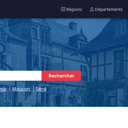
Régions
Départements
Rechercher
amp
Meucon
Séné