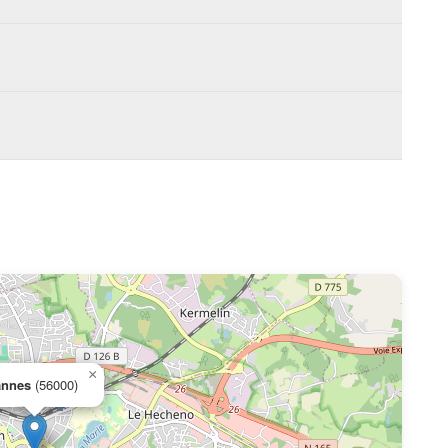
×
annes
(56000)