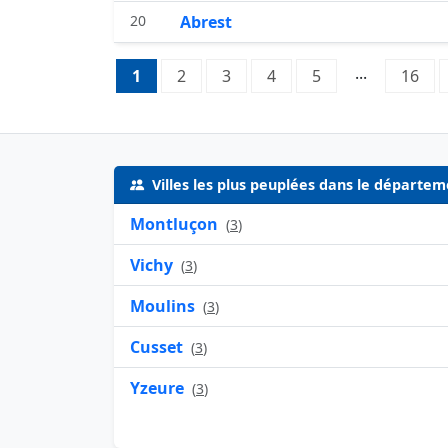
20
Abrest
Pagination:
...
1
Page 1
2
Page 2
3
Page 3
4
Page 4
5
Page 5
16
Pag
Villes les plus peuplées dans le départem
Montluçon
(
3
)
Vichy
(
3
)
Moulins
(
3
)
Cusset
(
3
)
Yzeure
(
3
)