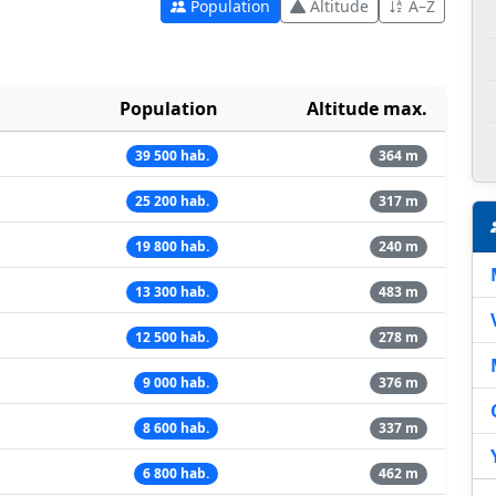
Population
Altitude
A–Z
Population
Altitude max.
39 500 hab.
364 m
25 200 hab.
317 m
19 800 hab.
240 m
13 300 hab.
483 m
12 500 hab.
278 m
9 000 hab.
376 m
8 600 hab.
337 m
6 800 hab.
462 m