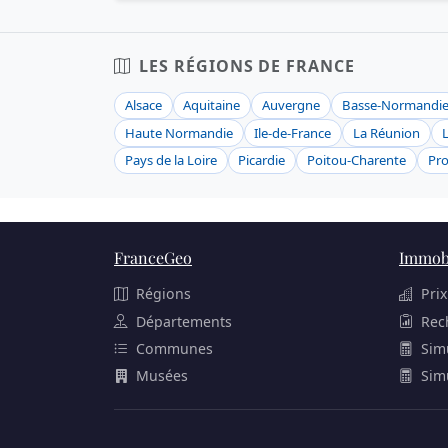
LES RÉGIONS DE FRANCE
Alsace
Aquitaine
Auvergne
Basse-Normandi
Haute Normandie
Ile-de-France
La Réunion
Pays de la Loire
Picardie
Poitou-Charente
Pro
FranceGeo
Immobi
Régions
Prix
Départements
Rec
Communes
Sim
Musées
Sim