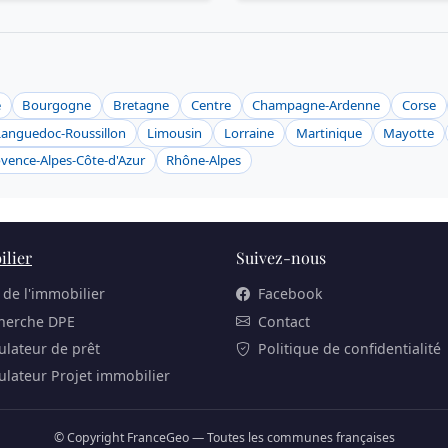
e
Bourgogne
Bretagne
Centre
Champagne-Ardenne
Corse
Languedoc-Roussillon
Limousin
Lorraine
Martinique
Mayotte
vence-Alpes-Côte-d'Azur
Rhône-Alpes
lier
Suivez-nous
 de l'immobilier
Facebook
herche DPE
Contact
ulateur de prêt
Politique de confidentialité
ulateur Projet immobilier
© Copyright FranceGeo — Toutes les communes françaises