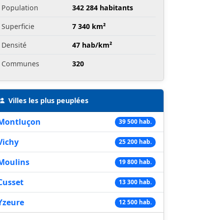
Population
342 284 habitants
Superficie
7 340 km²
Densité
47 hab/km²
Communes
320
Villes les plus peuplées
Montluçon
39 500 hab.
Vichy
25 200 hab.
Moulins
19 800 hab.
Cusset
13 300 hab.
Yzeure
12 500 hab.