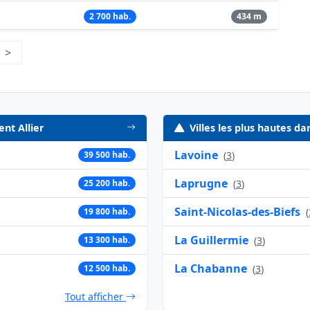
2 700 hab.
434 m
e 16
>
Page suivante
ent Allier
Villes les plus hautes d
Lavoine
39 500 hab.
(
3
)
Laprugne
25 200 hab.
(
3
)
Saint-Nicolas-des-Biefs
19 800 hab.
(
La Guillermie
13 300 hab.
(
3
)
La Chabanne
12 500 hab.
(
3
)
Tout afficher