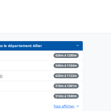
ans le département Allier
636m à 1280m
549m à 1164m
3
)
620m à 1122m
518m à 1081m
514m à 1040m
Tout afficher