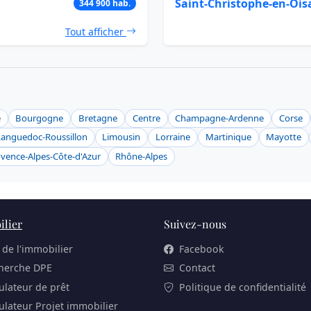
Saint-Christophe-en-Ois
344 900 hab.
Tout afficher
e
Bourgogne
Bretagne
Centre
Champagne-Ardenne
Corse
Languedoc-Roussillon
Limousin
Lorraine
Martinique
Mayotte
vence-Alpes-Côte-d'Azur
Rhône-Alpes
lier
Suivez-nous
 de l'immobilier
Facebook
herche DPE
Contact
ulateur de prêt
Politique de confidentialité
ulateur Projet immobilier