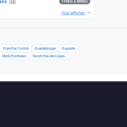
ans
(
38
)
1168m à 4008m
Tout afficher
Franche Comté
Guadeloupe
Guyane
Midi-Pyrénées
Nord-Pas-de-Calais