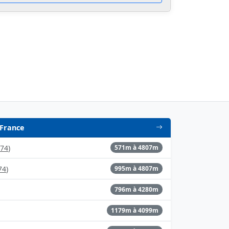
 France
74
)
571m à 4807m
74
)
995m à 4807m
796m à 4280m
1179m à 4099m