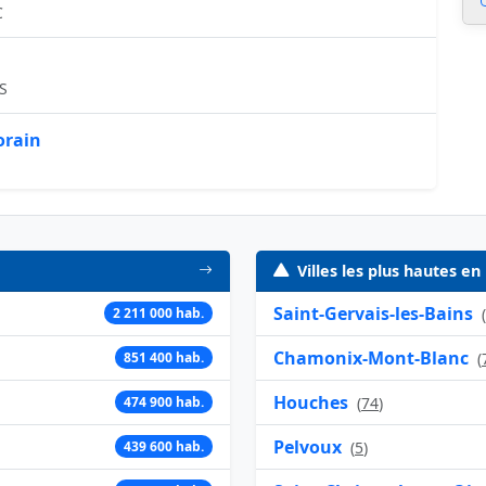
C
S
orain
Villes les plus hautes en
Saint-Gervais-les-Bains
2 211 000 hab.
(
Chamonix-Mont-Blanc
851 400 hab.
(
Houches
474 900 hab.
(
74
)
Pelvoux
439 600 hab.
(
5
)