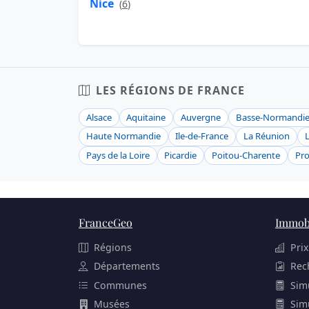
Nice
(
6
)
LES RÉGIONS DE FRANCE
Alsace
Aquitaine
Auvergne
Basse-Normandi
Haute Normandie
Ile-de-France
La Réunion
Pays de la Loire
Picardie
Poitou-Charente
Pro
FranceGeo
Immobi
Régions
Prix
Départements
Rec
Communes
Sim
Musées
Sim