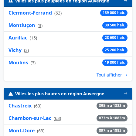
Villes les plus peuplées en région Auvergne
Clermont-Ferrand
(
63
)
139 000 hab.
Montluçon
(
3
)
39 500 hab.
Aurillac
(
15
)
28 600 hab.
Vichy
(
3
)
25 200 hab.
Moulins
(
3
)
19 800 hab.
Tout afficher
Villes les plus hautes en région Auvergne
Chastreix
(
63
)
895m à 1883m
Chambon-sur-Lac
(
63
)
873m à 1883m
Mont-Dore
(
63
)
897m à 1883m