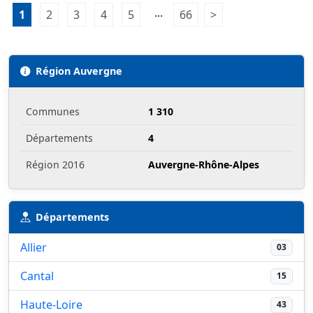
Pagination:
...
1
Page 1
2
Page 2
3
Page 3
4
Page 4
5
Page 5
66
Page 66
>
Page suivante
Région Auvergne
Communes
1 310
Départements
4
Région 2016
Auvergne-Rhône-Alpes
Départements
Allier
03
Cantal
15
Haute-Loire
43