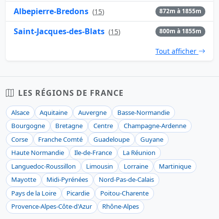
Albepierre-Bredons
(
15
)
872m à 1855m
Saint-Jacques-des-Blats
(
15
)
800m à 1855m
Tout afficher
LES RÉGIONS DE FRANCE
Alsace
Aquitaine
Auvergne
Basse-Normandie
Bourgogne
Bretagne
Centre
Champagne-Ardenne
Corse
Franche Comté
Guadeloupe
Guyane
Haute Normandie
Ile-de-France
La Réunion
Languedoc-Roussillon
Limousin
Lorraine
Martinique
Mayotte
Midi-Pyrénées
Nord-Pas-de-Calais
Pays de la Loire
Picardie
Poitou-Charente
Provence-Alpes-Côte-d'Azur
Rhône-Alpes