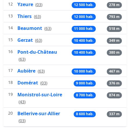
12
Yzeure
(
03
)
12 500 hab.
278 m
13
Thiers
(
63
)
12 000 hab.
793 m
14
Beaumont
(
63
)
11 000 hab.
518 m
15
Gerzat
(
63
)
10 400 hab.
349 m
16
Pont-du-Château
10 400 hab.
380 m
(
63
)
17
Aubière
(
63
)
10 000 hab.
467 m
18
Domérat
(
03
)
9 000 hab.
376 m
19
Monistrol-sur-Loire
8 700 hab.
874 m
(
43
)
20
Bellerive-sur-Allier
8 600 hab.
337 m
(
03
)