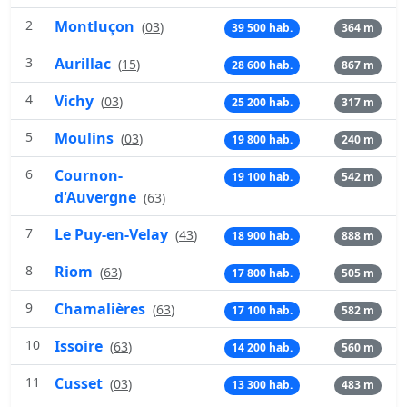
2
Montluçon
(
03
)
39 500 hab.
364 m
3
Aurillac
(
15
)
28 600 hab.
867 m
4
Vichy
(
03
)
25 200 hab.
317 m
5
Moulins
(
03
)
19 800 hab.
240 m
6
Cournon-
19 100 hab.
542 m
d'Auvergne
(
63
)
7
Le Puy-en-Velay
(
43
)
18 900 hab.
888 m
8
Riom
(
63
)
17 800 hab.
505 m
9
Chamalières
(
63
)
17 100 hab.
582 m
10
Issoire
(
63
)
14 200 hab.
560 m
11
Cusset
(
03
)
13 300 hab.
483 m