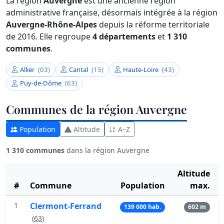
La région
Auvergne
est une ancienne région
administrative française, désormais intégrée à la région
Auvergne-Rhône-Alpes
depuis la réforme territoriale
de 2016. Elle regroupe
4 départements
et
1 310
communes
.
Allier
(03)
Cantal
(15)
Haute-Loire
(43)
Puy-de-Dôme
(63)
Communes de la région Auvergne
Population
Altitude
A–Z
1 310 communes
dans la région Auvergne
Altitude
#
Commune
Population
max.
1
Clermont-Ferrand
139 000 hab.
602 m
(
63
)