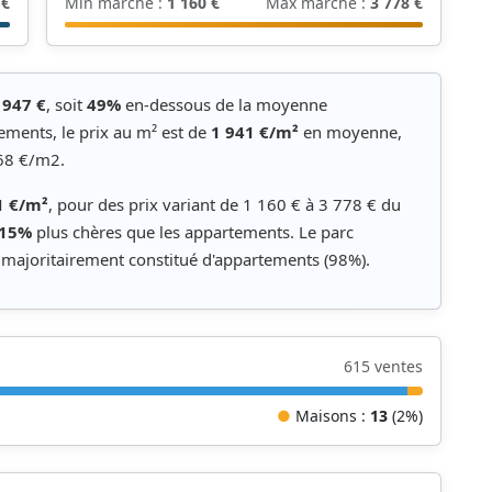
 €
Min marché :
1 160 €
Max marché :
3 778 €
 947 €
, soit
49%
en-dessous de la moyenne
ements, le prix au m² est de
1 941 €/m²
en moyenne,
968 €/m2.
1 €/m²
, pour des prix variant de 1 160 € à 3 778 € du
15%
plus chères que les appartements. Le parc
majoritairement constitué d'appartements (98%).
615 ventes
●
Maisons :
13
(2%)