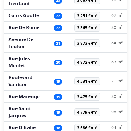
3 067 €/m²
23
Lieutaud
Cours Gouffe
67 m²
3 251 €/m²
22
Rue De Rome
80 m²
3 365 €/m²
22
Avenue De
64 m²
3 873 €/m²
21
Toulon
Rue Jules
63 m²
4 872 €/m²
20
Moulet
Boulevard
71 m²
4 531 €/m²
19
Vauban
Rue Marengo
80 m²
3 475 €/m²
19
Rue Saint-
98 m²
4 779 €/m²
19
Jacques
Rue D Italie
64 m²
3 586 €/m²
18