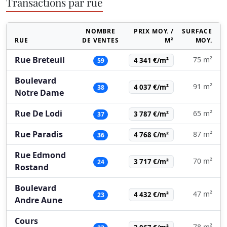
Transactions par rue
NOMBRE
PRIX MOY. /
SURFACE
RUE
DE VENTES
M²
MOY.
Rue Breteuil
75 m²
4 341 €/m²
59
Boulevard
91 m²
4 037 €/m²
38
Notre Dame
Rue De Lodi
65 m²
3 787 €/m²
37
Rue Paradis
87 m²
4 768 €/m²
36
Rue Edmond
70 m²
3 717 €/m²
24
Rostand
Boulevard
47 m²
4 432 €/m²
23
Andre Aune
Cours
78 m²