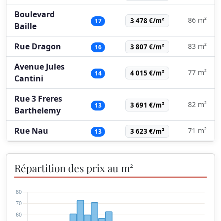
Boulevard
86 m²
3 478 €/m²
17
Baille
Rue Dragon
83 m²
3 807 €/m²
16
Avenue Jules
77 m²
4 015 €/m²
14
Cantini
Rue 3 Freres
82 m²
3 691 €/m²
13
Barthelemy
Rue Nau
71 m²
3 623 €/m²
13
Répartition des prix au m²