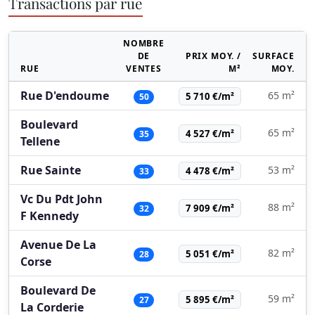
Transactions par rue
NOMBRE
DE
PRIX MOY. /
SURFACE
RUE
VENTES
M²
MOY.
Rue D'endoume
65 m²
5 710 €/m²
50
Boulevard
65 m²
4 527 €/m²
35
Tellene
Rue Sainte
53 m²
4 478 €/m²
33
Vc Du Pdt John
88 m²
7 909 €/m²
32
F Kennedy
Avenue De La
82 m²
5 051 €/m²
28
Corse
Boulevard De
59 m²
5 895 €/m²
27
La Corderie