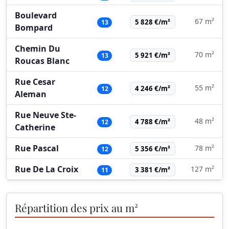
Boulevard
67 m²
5 828 €/m²
13
Bompard
Chemin Du
70 m²
5 921 €/m²
13
Roucas Blanc
Rue Cesar
55 m²
4 246 €/m²
12
Aleman
Rue Neuve Ste-
48 m²
4 788 €/m²
12
Catherine
Rue Pascal
78 m²
5 356 €/m²
12
Rue De La Croix
127 m²
3 381 €/m²
11
Répartition des prix au m²