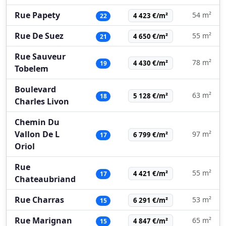
Rue Papety
54 m²
4 423 €/m²
22
Rue De Suez
55 m²
4 650 €/m²
21
Rue Sauveur
78 m²
4 430 €/m²
19
Tobelem
Boulevard
63 m²
5 128 €/m²
18
Charles Livon
Chemin Du
Vallon De L
97 m²
6 799 €/m²
17
Oriol
Rue
55 m²
4 421 €/m²
17
Chateaubriand
Rue Charras
53 m²
6 291 €/m²
15
Rue Marignan
65 m²
4 847 €/m²
15