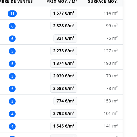
BRE DE VENTES
PRIX MOY. / M²
SURFACE MOY.
114 m²
1 577 €/m²
11
99 m²
2 328 €/m²
6
76 m²
321 €/m²
6
127 m²
2 273 €/m²
5
190 m²
1 374 €/m²
5
70 m²
2 030 €/m²
5
78 m²
2 588 €/m²
5
153 m²
774 €/m²
5
101 m²
2 792 €/m²
4
141 m²
1 545 €/m²
4