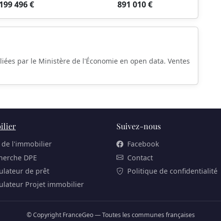
199 496 €
891 010 €
liées par le Ministère de l'Économie en open data. Ventes
lier
Suivez-nous
 de l'immobilier
Facebook
herche DPE
Contact
ulateur de prêt
Politique de confidentialité
ulateur Projet immobilier
© Copyright FranceGeo — Toutes les communes françaises