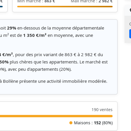
 €
Min marché :
863 €
Max marché :
2 982 €
soit
29%
en-dessous de la moyenne départementale
au m² est de
1 350 €/m²
en moyenne, avec une
4 €/m²
, pour des prix variant de 863 € à 2 982 € du
50%
plus chères que les appartements. Le marché est
%), avec peu d'appartements (20%).
 à Bollène présente une activité immobilière modérée.
190 ventes
●
Maisons :
152
(80%)