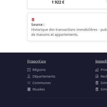
1 922 €
Source :
Historique des transactions immobilières - pub
de maisons et appartements.
FranceGeo
Immobi
Régions
Prix
Départements
Rec
Communes
Sim
Musées
Sim