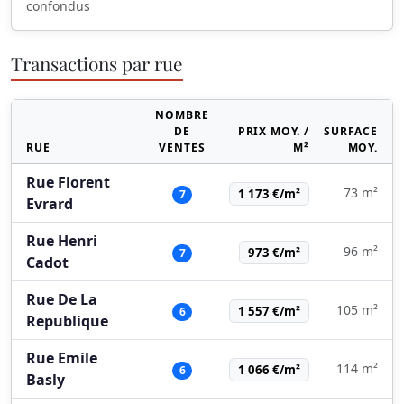
confondus
Transactions par rue
NOMBRE
DE
PRIX MOY. /
SURFACE
RUE
VENTES
M²
MOY.
Rue Florent
73 m²
1 173 €/m²
7
Evrard
Rue Henri
96 m²
973 €/m²
7
Cadot
Rue De La
105 m²
1 557 €/m²
6
Republique
Rue Emile
114 m²
1 066 €/m²
6
Basly