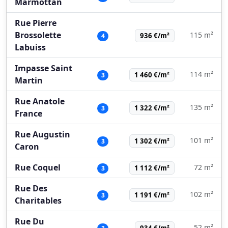
Marmottan
Rue Pierre
Brossolette
115 m²
936 €/m²
4
Labuiss
Impasse Saint
114 m²
1 460 €/m²
3
Martin
Rue Anatole
135 m²
1 322 €/m²
3
France
Rue Augustin
101 m²
1 302 €/m²
3
Caron
Rue Coquel
72 m²
1 112 €/m²
3
Rue Des
102 m²
1 191 €/m²
3
Charitables
Rue Du
52 m²
934 €/m²