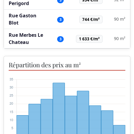
3
Perigord
Rue Gaston
90 m²
744 €/m²
3
Blot
Rue Merbes Le
90 m²
1 633 €/m²
3
Chateau
Répartition des prix au m²