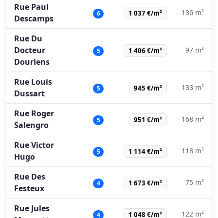
Rue Paul
136 m²
1 037 €/m²
6
Descamps
Rue Du
Docteur
97 m²
1 406 €/m²
5
Dourlens
Rue Louis
133 m²
945 €/m²
5
Dussart
Rue Roger
168 m²
951 €/m²
5
Salengro
Rue Victor
118 m²
1 114 €/m²
5
Hugo
Rue Des
75 m²
1 673 €/m²
4
Festeux
Rue Jules
122 m²
1 048 €/m²
4