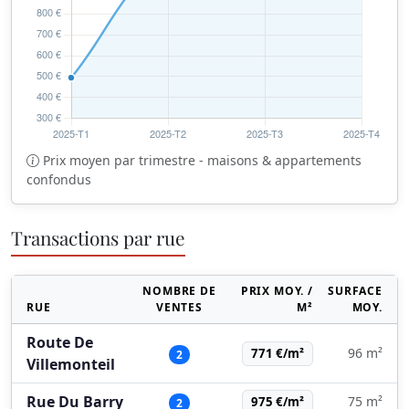
Prix moyen par trimestre - maisons & appartements
confondus
Transactions par rue
NOMBRE DE
PRIX MOY. /
SURFACE
RUE
VENTES
M²
MOY.
Route De
96 m²
771 €/m²
2
Villemonteil
Rue Du Barry
75 m²
975 €/m²
2