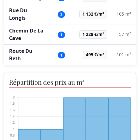
Rue Du
105 m²
1 132 €/m²
2
Longis
Chemin De La
57 m²
1 228 €/m²
1
Cave
Route Du
101 m²
495 €/m²
1
Beth
Répartition des prix au m²