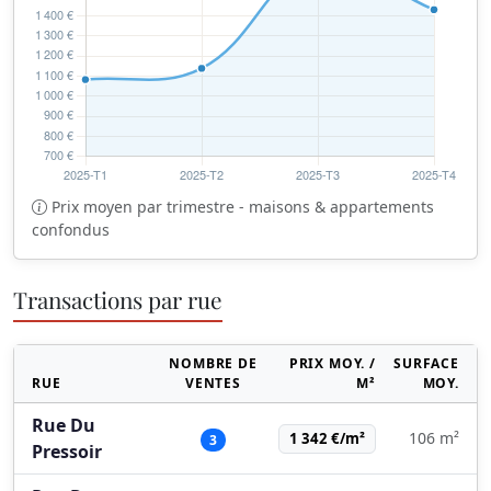
Prix moyen par trimestre - maisons & appartements
confondus
Transactions par rue
NOMBRE DE
PRIX MOY. /
SURFACE
RUE
VENTES
M²
MOY.
Rue Du
106 m²
1 342 €/m²
3
Pressoir