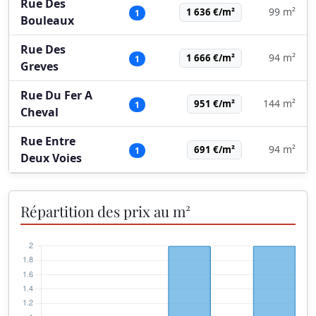
Rue Des
99 m²
1 636 €/m²
1
Bouleaux
Rue Des
94 m²
1 666 €/m²
1
Greves
Rue Du Fer A
144 m²
951 €/m²
1
Cheval
Rue Entre
94 m²
691 €/m²
1
Deux Voies
Répartition des prix au m²