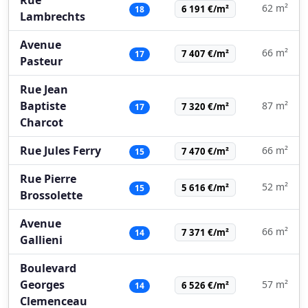
62 m²
6 191 €/m²
18
Lambrechts
Avenue
66 m²
7 407 €/m²
17
Pasteur
Rue Jean
Baptiste
87 m²
7 320 €/m²
17
Charcot
Rue Jules Ferry
66 m²
7 470 €/m²
15
Rue Pierre
52 m²
5 616 €/m²
15
Brossolette
Avenue
66 m²
7 371 €/m²
14
Gallieni
Boulevard
Georges
57 m²
6 526 €/m²
14
Clemenceau