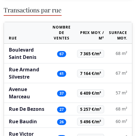
Transactions par rue
NOMBRE
DE
PRIX MOY. /
SURFACE
RUE
VENTES
M²
MOY.
Boulevard
68 m²
7 365 €/m²
67
Saint Denis
Rue Armand
67 m²
7 164 €/m²
41
Silvestre
Avenue
57 m²
6 409 €/m²
37
Marceau
Rue De Bezons
68 m²
5 257 €/m²
27
Rue Baudin
60 m²
5 496 €/m²
26
Rue Victor