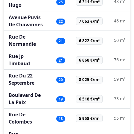
48 m²
6 311 €/m²
25
Hugo
Avenue Puvis
46 m²
7 063 €/m²
22
De Chavannes
Rue De
50 m²
6 822 €/m²
21
Normandie
Rue Jp
76 m²
6 868 €/m²
21
Timbaud
Rue Du 22
59 m²
8 025 €/m²
20
Septembre
Boulevard De
73 m²
6 518 €/m²
19
La Paix
Rue De
55 m²
5 958 €/m²
18
Colombes
Rue