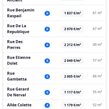
Rue Benjamin
61 m²
1 837 €/m²
6
Raspail
Rue De La
67 m²
2 070 €/m²
6
Republique
Rue Des
30 m²
2 212 €/m²
6
Pierres
Rue Etienne
57 m²
2 049 €/m²
6
Dolet
Rue
66 m²
2 005 €/m²
6
Gambetta
Rue Gerard
55 m²
1 117 €/m²
6
De Nerval
Allée Colette
52 m²
1 179 €/m²
4