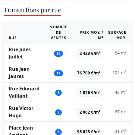
Transactions par rue
NOMBRE
DE
PRIX MOY. /
SURFACE
RUE
VENTES
M²
MOY.
Rue Jules
54 m²
2 423 €/m²
12
Juillet
Rue Jean
105 m²
76 709 €/m²
11
Jaures
Rue Edouard
48 m²
1 876 €/m²
8
Vaillant
Rue Victor
67 m²
2 002 €/m²
7
Hugo
Place Jean
31 m²
95 023 €/m²
6
Anciant