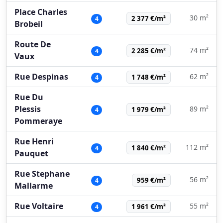
Place Charles
30 m²
2 377 €/m²
4
Brobeil
Route De
74 m²
2 285 €/m²
4
Vaux
Rue Despinas
62 m²
1 748 €/m²
4
Rue Du
Plessis
89 m²
1 979 €/m²
4
Pommeraye
Rue Henri
112 m²
1 840 €/m²
4
Pauquet
Rue Stephane
56 m²
959 €/m²
4
Mallarme
Rue Voltaire
55 m²
1 961 €/m²
4