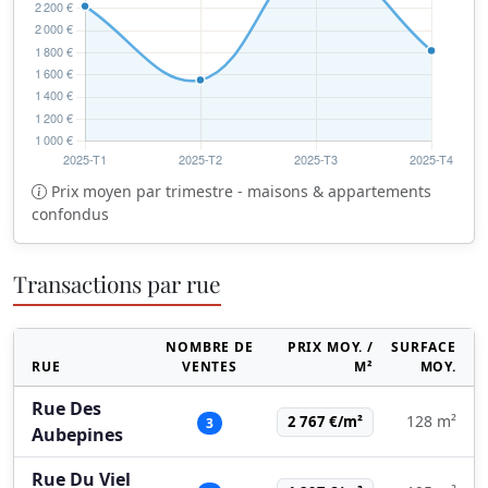
Prix moyen par trimestre - maisons & appartements
confondus
Transactions par rue
NOMBRE DE
PRIX MOY. /
SURFACE
RUE
VENTES
M²
MOY.
Rue Des
128 m²
2 767 €/m²
3
Aubepines
Rue Du Viel