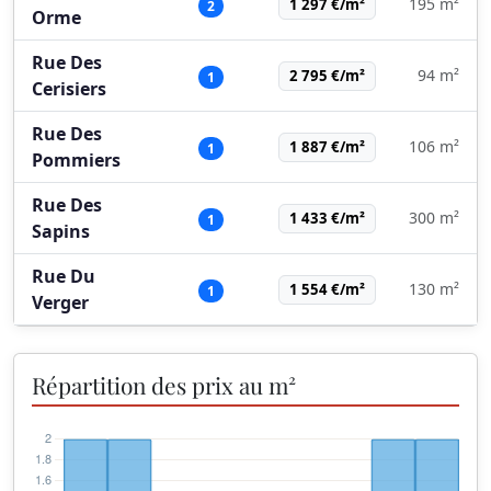
195 m²
1 297 €/m²
2
Orme
Rue Des
94 m²
2 795 €/m²
1
Cerisiers
Rue Des
106 m²
1 887 €/m²
1
Pommiers
Rue Des
300 m²
1 433 €/m²
1
Sapins
Rue Du
130 m²
1 554 €/m²
1
Verger
Répartition des prix au m²