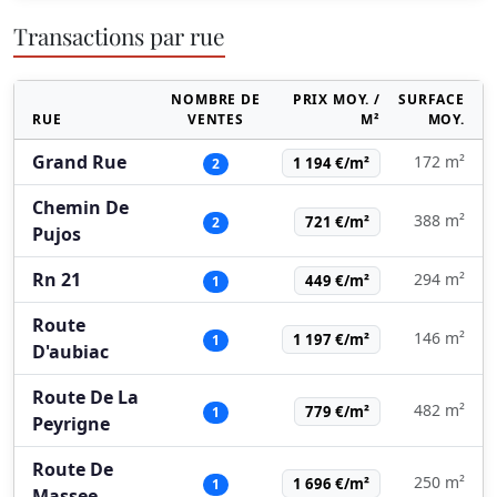
Transactions par rue
NOMBRE DE
PRIX MOY. /
SURFACE
RUE
VENTES
M²
MOY.
Grand Rue
172 m²
1 194 €/m²
2
Chemin De
388 m²
721 €/m²
2
Pujos
Rn 21
294 m²
449 €/m²
1
Route
146 m²
1 197 €/m²
1
D'aubiac
Route De La
482 m²
779 €/m²
1
Peyrigne
Route De
250 m²
1 696 €/m²
1
Massee