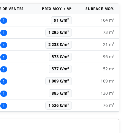
 DE VENTES
PRIX MOY. / M²
SURFACE MOY.
164 m²
91 €/m²
1
73 m²
1 295 €/m²
1
21 m²
2 238 €/m²
1
96 m²
573 €/m²
1
52 m²
577 €/m²
1
109 m²
1 009 €/m²
1
130 m²
885 €/m²
1
76 m²
1 526 €/m²
1