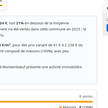
 €
24 €
, soit
21%
en-dessous de la moyenne
ent n'a été vendu dans cette commune en 2025 ; le
ns.
4 €/m²
, pour des prix variant de 91 € à 2 238 € du
ment composé de maisons (100%), avec peu
, à Montembœuf présente une activité immobilière
8 ventes
●
Maisons :
8
(100%)