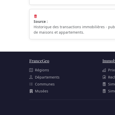
Source :
Historique des transactions immobilières - pub
de maisons et appartements.
FranceGeo
Immobi
Régions
Prix
Départements
Rec
Communes
Sim
Musées
Sim