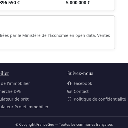
396 550 €
5 000 000 €
liées par le Ministère de l'Économie en open data. Ventes
lier
Suivez-nous
 de l'immobilier
Facebook
herche DPE
Contact
ulateur de prêt
Politique de confidentialité
ulateur Projet immobilier
© Copyright FranceGeo — Toutes les communes françaises