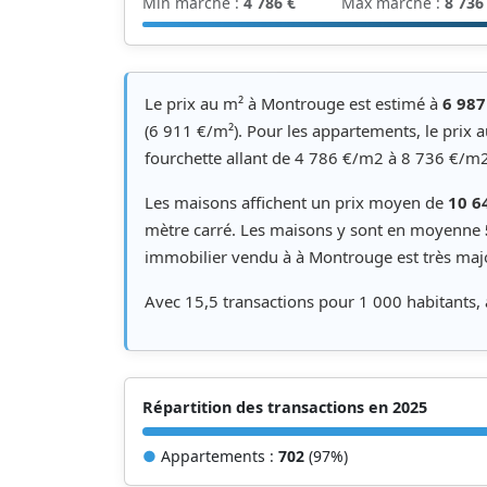
Min marché :
4 786 €
Max marché :
8 736
Le prix au m² à Montrouge est estimé à
6 987
(6 911 €/m²). Pour les appartements, le prix 
fourchette allant de 4 786 €/m2 à 8 736 €/m2
Les maisons affichent un prix moyen de
10 6
mètre carré. Les maisons y sont en moyenne
immobilier vendu à à Montrouge est très majo
Avec 15,5 transactions pour 1 000 habitants
Répartition des transactions en 2025
●
Appartements :
702
(97%)