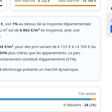
 €
Min marché :
6 722 €
Max marché :
14 769 €
 €
, soit
1%
au-dessus de la moyenne départementale
au m² est de
6 862 €/m²
en moyenne, avec une
.
44 €/m²
, pour des prix variant de 6 722 € à 14 769 € du
55%
plus chères que les appartements. Le parc
ritairement constitué d'appartements (97%).
, à Montrouge présente un marché dynamique.
726 ventes
●
Maisons :
24
(3%)