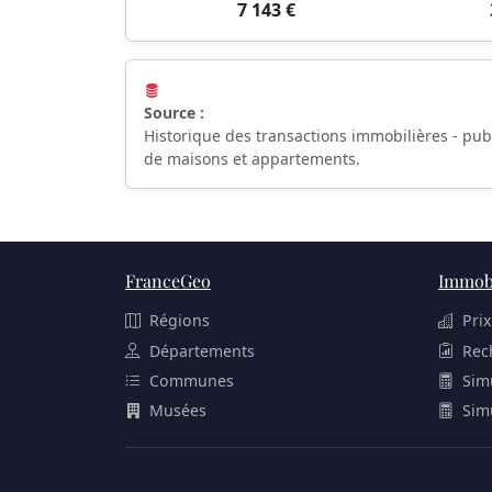
7 143 €
Source :
Historique des transactions immobilières - pub
de maisons et appartements.
FranceGeo
Immobi
Régions
Prix
Départements
Rec
Communes
Sim
Musées
Sim