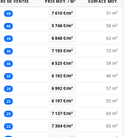
RE DE VENTES
PRIX MOY. / M²
SURFACE MOY.
51 m²
7 610 €/m²
49
56 m²
5 746 €/m²
46
62 m²
6 848 €/m²
39
73 m²
7 193 €/m²
36
59 m²
6 525 €/m²
36
46 m²
6 192 €/m²
35
57 m²
6 992 €/m²
29
55 m²
6 197 €/m²
25
63 m²
7 137 €/m²
25
65 m²
7 304 €/m²
22