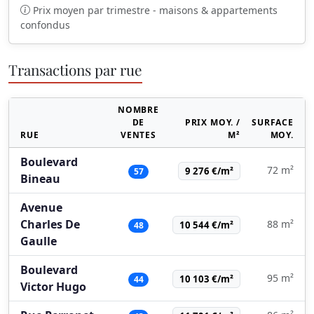
Prix moyen par trimestre - maisons & appartements
confondus
Transactions par rue
NOMBRE
DE
PRIX MOY. /
SURFACE
RUE
VENTES
M²
MOY.
Boulevard
72 m²
9 276 €/m²
57
Bineau
Avenue
Charles De
88 m²
10 544 €/m²
48
Gaulle
Boulevard
95 m²
10 103 €/m²
44
Victor Hugo