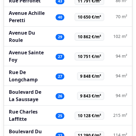
Rue Perronet
86 m²
11 791 €/m²
43
Avenue Achille
70 m²
10 650 €/m²
40
Peretti
Avenue Du
102 m²
10 862 €/m²
29
Roule
Avenue Sainte
94 m²
10 751 €/m²
27
Foy
Rue De
94 m²
9 848 €/m²
27
Longchamp
Boulevard De
94 m²
9 843 €/m²
26
La Saussaye
Rue Charles
215 m²
10 128 €/m²
25
Laffitte
Boulevard Du
114 m²
11 290 €/m²
22