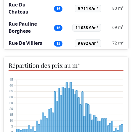
Rue Du
80 m²
9 711 €/m²
16
Chateau
Rue Pauline
69 m²
11 038 €/m²
16
Borghese
Rue De Villiers
72 m²
9 692 €/m²
15
Répartition des prix au m²