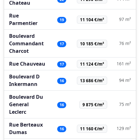
Chateau
Rue
97 m²
11 104 €/m²
19
Parmentier
Boulevard
Commandant
76 m²
10 185 €/m²
17
Charcot
Rue Chauveau
161 m²
11 124 €/m²
17
Boulevard D
94 m²
13 686 €/m²
16
Inkermann
Boulevard Du
General
75 m²
9 875 €/m²
16
Leclerc
Rue Berteaux
129 m²
11 160 €/m²
16
Dumas