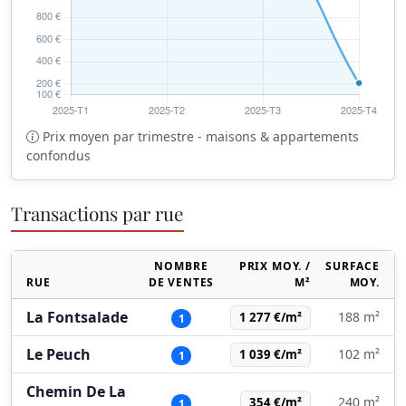
Prix moyen par trimestre - maisons & appartements
confondus
Transactions par rue
NOMBRE
PRIX MOY. /
SURFACE
RUE
DE VENTES
M²
MOY.
La Fontsalade
188 m²
1 277 €/m²
1
Le Peuch
102 m²
1 039 €/m²
1
Chemin De La
240 m²
354 €/m²
1