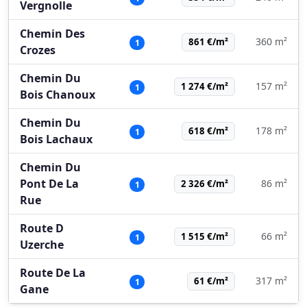
Vergnolle
Chemin Des
360 m²
861 €/m²
1
Crozes
Chemin Du
157 m²
1 274 €/m²
1
Bois Chanoux
Chemin Du
178 m²
618 €/m²
1
Bois Lachaux
Chemin Du
Pont De La
86 m²
2 326 €/m²
1
Rue
Route D
66 m²
1 515 €/m²
1
Uzerche
Route De La
317 m²
61 €/m²
1
Gane