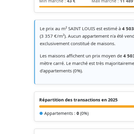
Min marché :
43 €
Max marché :
11 489
Le prix au m² SAINT LOUIS est estimé à
4 503
(3 357 €/m²). Aucun appartement n'a été ven
exclusivement constitué de maisons.
Les maisons affichent un prix moyen de
4 50
mètre carré. Le marché est très majoritaire
d'appartements (0%).
Répartition des transactions en 2025
●
Appartements :
0
(0%)