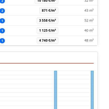
32 m²
10 180 €/m²
2
43 m²
871 €/m²
2
52 m²
3 558 €/m²
1
40 m²
1 125 €/m²
1
48 m²
4 740 €/m²
1