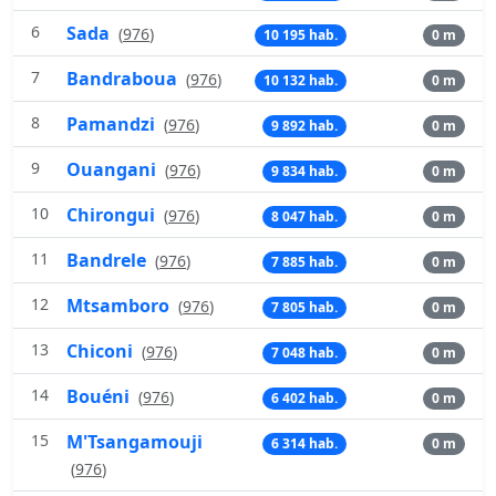
6
Sada
(
976
)
10 195 hab.
0 m
7
Bandraboua
(
976
)
10 132 hab.
0 m
8
Pamandzi
(
976
)
9 892 hab.
0 m
9
Ouangani
(
976
)
9 834 hab.
0 m
10
Chirongui
(
976
)
8 047 hab.
0 m
11
Bandrele
(
976
)
7 885 hab.
0 m
12
Mtsamboro
(
976
)
7 805 hab.
0 m
13
Chiconi
(
976
)
7 048 hab.
0 m
14
Bouéni
(
976
)
6 402 hab.
0 m
15
M'Tsangamouji
6 314 hab.
0 m
(
976
)