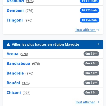
Dzaoudzi
(
976
)
14 311 hab.
Dembeni
(
976
)
10 923 hab.
Tsingoni
(
976
)
10 454 hab.
Tout afficher
Villes les plus hautes en région Mayotte
Acoua
(
976
)
0m à 0m
Bandraboua
(
976
)
0m à 0m
Bandrele
(
976
)
0m à 0m
Bouéni
(
976
)
0m à 0m
Chiconi
(
976
)
0m à 0m
Tout afficher