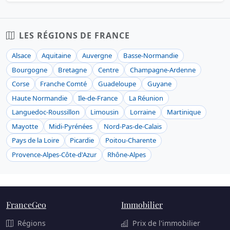
LES RÉGIONS DE FRANCE
Alsace
Aquitaine
Auvergne
Basse-Normandie
Bourgogne
Bretagne
Centre
Champagne-Ardenne
Corse
Franche Comté
Guadeloupe
Guyane
Haute Normandie
Ile-de-France
La Réunion
Languedoc-Roussillon
Limousin
Lorraine
Martinique
Mayotte
Midi-Pyrénées
Nord-Pas-de-Calais
Pays de la Loire
Picardie
Poitou-Charente
Provence-Alpes-Côte-d'Azur
Rhône-Alpes
FranceGeo
Immobilier
Régions
Prix de l'immobilier