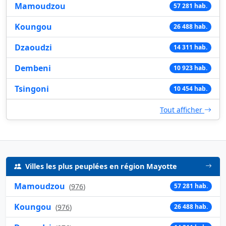
Mamoudzou
57 281 hab.
Koungou
26 488 hab.
Dzaoudzi
14 311 hab.
Dembeni
10 923 hab.
Tsingoni
10 454 hab.
Tout afficher
Villes les plus peuplées en région Mayotte
Mamoudzou
(
976
)
57 281 hab.
Koungou
(
976
)
26 488 hab.