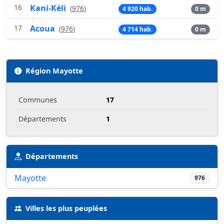
16
Kani-Kéli
(
976
)
4 920 hab.
0 m
17
Acoua
(
976
)
4 714 hab.
0 m
Région Mayotte
Communes
17
Départements
1
Départements
Mayotte
976
Villes les plus peuplées