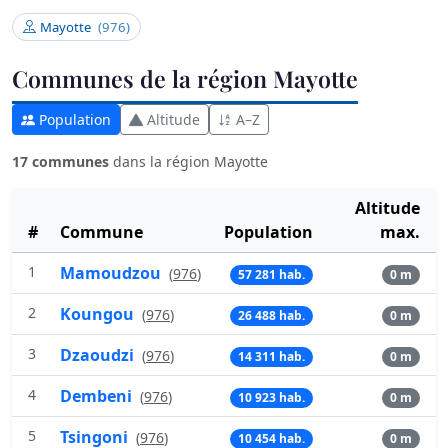
Mayotte
(976)
Communes de la région Mayotte
Population
Altitude
A–Z
17 communes
dans la région Mayotte
Altitude
#
Commune
Population
max.
1
Mamoudzou
(
976
)
57 281 hab.
0 m
2
Koungou
(
976
)
26 488 hab.
0 m
3
Dzaoudzi
(
976
)
14 311 hab.
0 m
4
Dembeni
(
976
)
10 923 hab.
0 m
5
Tsingoni
(
976
)
10 454 hab.
0 m