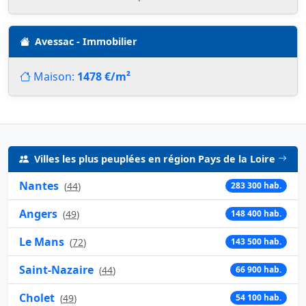
Avessac - Immobilier
Maison:
1478 €/m²
Villes les plus peuplées en région Pays de la Loire
Nantes
(
44
)
283 300 hab.
Angers
(
49
)
148 400 hab.
Le Mans
(
72
)
143 500 hab.
Saint-Nazaire
(
44
)
66 900 hab.
Cholet
(
49
)
54 100 hab.