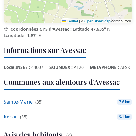
Leaflet
|
©
OpenStreetMap
contributors
Coordonnées GPS d'Avessac :
Latitude
47.635°
N ·
Longitude
-1.97°
E
Informations sur Avessac
Code INSEE :
44007
SOUNDEX :
A120
METAPHONE :
AFSK
Communes aux alentours d'Avessac
Sainte-Marie
(
35
)
7.6 km
Renac
(
35
)
9.1 km
Avis des habitants
(0)