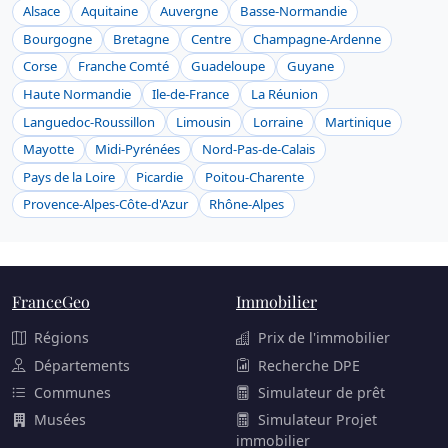
Alsace
Aquitaine
Auvergne
Basse-Normandie
Bourgogne
Bretagne
Centre
Champagne-Ardenne
Corse
Franche Comté
Guadeloupe
Guyane
Haute Normandie
Ile-de-France
La Réunion
Languedoc-Roussillon
Limousin
Lorraine
Martinique
Mayotte
Midi-Pyrénées
Nord-Pas-de-Calais
Pays de la Loire
Picardie
Poitou-Charente
Provence-Alpes-Côte-d'Azur
Rhône-Alpes
FranceGeo
Immobilier
Régions
Prix de l'immobilier
Départements
Recherche DPE
Communes
Simulateur de prêt
Musées
Simulateur Projet
immobilier