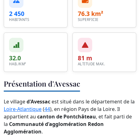
2 450
76.3 km²
HABITANTS
SUPERFICIE
32.0
81 m
HAB./KM²
ALTITUDE MAX.
Présentation d'Avessac
Le village
d'Avessac
est situé dans le département de la
Loire-Atlantique
(
44
), en région Pays de la Loire. Il
appartient au
canton de Pontchâteau
, et fait parti de
la
Communauté d'agglomération Redon
Agglomération
.