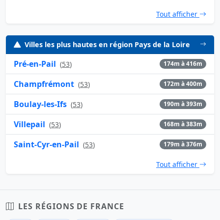
Tout afficher
Villes les plus hautes en région Pays de la Loire
Pré-en-Pail
(
53
)
174m à 416m
Champfrémont
(
53
)
172m à 400m
Boulay-les-Ifs
(
53
)
190m à 393m
Villepail
(
53
)
168m à 383m
Saint-Cyr-en-Pail
(
53
)
179m à 376m
Tout afficher
LES RÉGIONS DE FRANCE