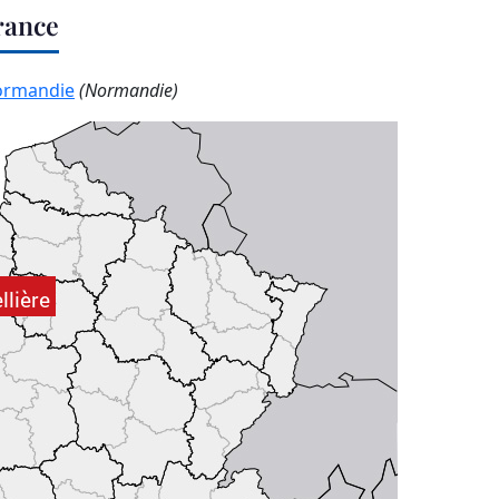
France
ormandie
(Normandie)