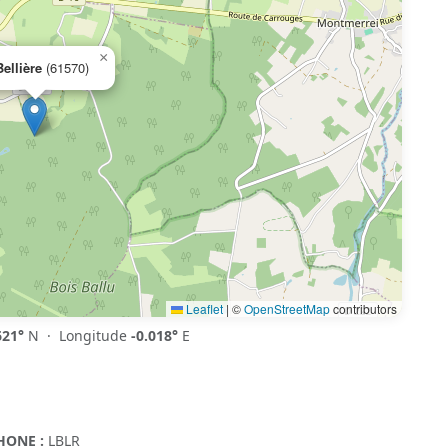
×
ellière
(61570)
Leaflet
|
©
OpenStreetMap
contributors
621°
N · Longitude
-0.018°
E
HONE :
LBLR