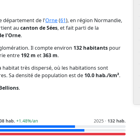
le département de l'
Orne
(
61
), en région Normandie,
artient au
canton de Sées
, et fait parti de la
e l'Orne
.
glomération. Il compte environ
132 habitants
pour
arie entre
192 m
et
363 m
.
habitat très dispersé, où les habitations sont
res. Sa densité de population est de
10.0 hab./km²
.
Bellions
.
08 hab.
+1.48%/an
2025 ·
132 hab.