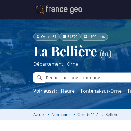
Orne · 61
61570
~100 hab.
La Bellière
(61)
Département :
Orne
Voir aussi :
Fleuré
Fontenai-sur-Orne
F
Accueil
Normandie
Orne (61)
La Bellière