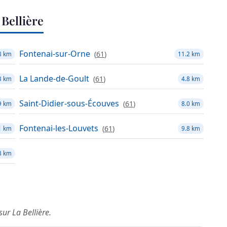
Bellière
Fontenai-sur-Orne
(
61
)
8 km
11.2 km
La Lande-de-Goult
(
61
)
3 km
4.8 km
Saint-Didier-sous-Écouves
(
61
)
9 km
8.0 km
Fontenai-les-Louvets
(
61
)
1 km
9.8 km
3 km
sur La Bellière.