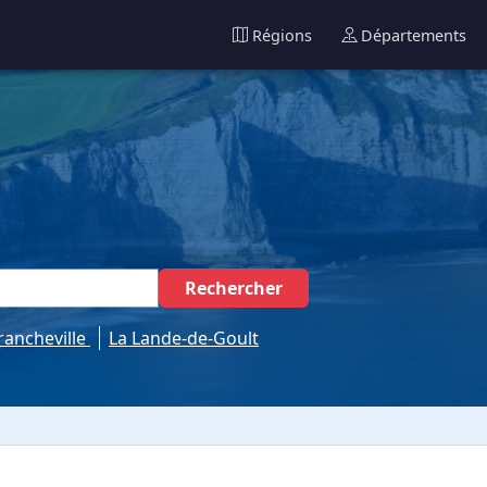
Régions
Départements
Rechercher
rancheville
La Lande-de-Goult